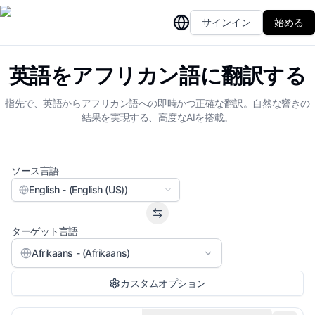
サインイン
始める
英語をアフリカン語に翻訳する
指先で、英語からアフリカン語への即時かつ正確な翻訳。自然な響きの
結果を実現する、高度なAIを搭載。
ソース言語
English - (English (US))
ターゲット言語
Afrikaans - (Afrikaans)
カスタムオプション