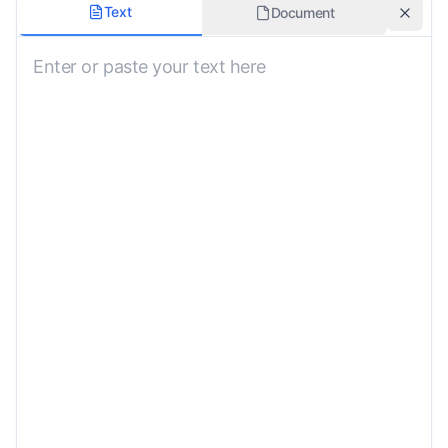
翻訳スタイル
Text
Document
元の書式を維持
方言の好み
コンテキストまたは特別な指示