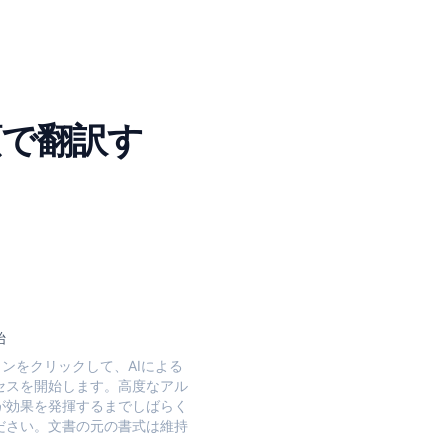
順で翻訳す
始
タンをクリックして、AIによる
セスを開始します。高度なアル
が効果を発揮するまでしばらく
ださい。文書の元の書式は維持
。