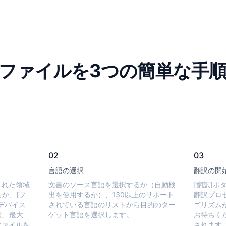
Fファイルを3つの簡単な手
02
03
言語の選択
翻訳の開
された領域
文書のソース言語を選択するか（自動検
[翻訳]ボ
か、[フ
出を使用するか）、130以上のサポート
翻訳プロ
デバイス
されている言語のリストから目的のター
ゴリズム
は、最大
ゲット言語を選択します。
お待ちく
ファイルを
されます