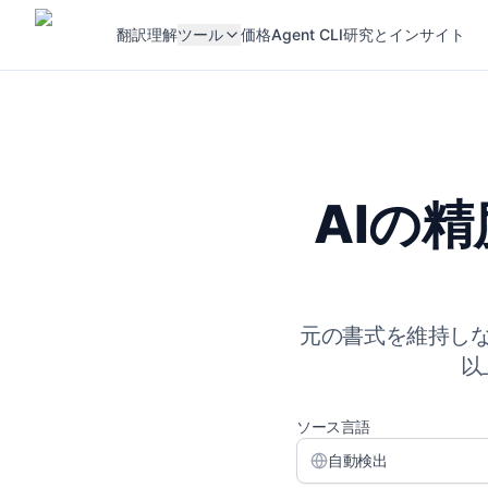
翻訳
理解
ツール
価格
Agent CLI
研究とインサイト
AIの
元の書式を維持しな
以
ソース言語
自動検出