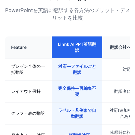
PowerPointを英語に翻訳する各方法のメリット・デメ
リットを比較
Linnk AI PPT英語翻
Feature
翻訳会社へ
訳
プレゼン全体の一
対応—ファイルごと
対応
括翻訳
翻訳
完全保持—再編集不
レイアウト保持
翻訳者に
要
ラベル・凡例まで自
対応(追加料
グラフ・表の翻訳
動翻訳
合あり)
依頼時に指