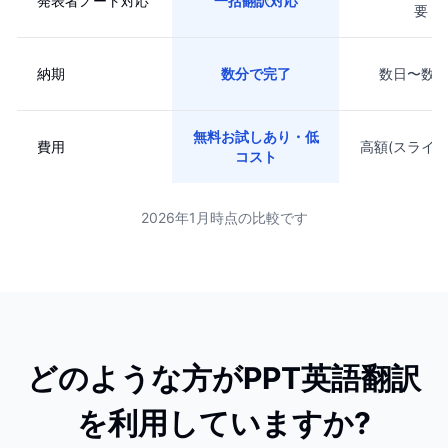
発表者ノート対応
一括翻訳対応
要
納期
数分で完了
数日〜数
無料お試しあり・低
費用
高額(スライド
コスト
2026年1月時点の比較です
どのような方がPPT英語翻訳
を利用していますか?