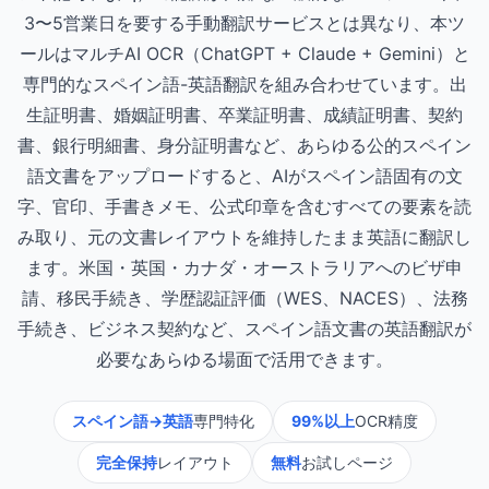
3〜5営業日を要する手動翻訳サービスとは異なり、本ツ
ールはマルチAI OCR（ChatGPT + Claude + Gemini）と
専門的なスペイン語-英語翻訳を組み合わせています。出
生証明書、婚姻証明書、卒業証明書、成績証明書、契約
書、銀行明細書、身分証明書など、あらゆる公的スペイン
語文書をアップロードすると、AIがスペイン語固有の文
字、官印、手書きメモ、公式印章を含むすべての要素を読
み取り、元の文書レイアウトを維持したまま英語に翻訳し
ます。米国・英国・カナダ・オーストラリアへのビザ申
請、移民手続き、学歴認証評価（WES、NACES）、法務
手続き、ビジネス契約など、スペイン語文書の英語翻訳が
必要なあらゆる場面で活用できます。
スペイン語→英語
専門特化
99%以上
OCR精度
完全保持
レイアウト
無料
お試しページ