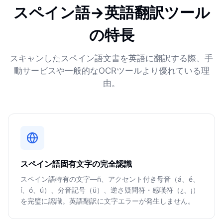
スペイン語→英語翻訳ツール
の特長
スキャンしたスペイン語文書を英語に翻訳する際、手
動サービスや一般的なOCRツールより優れている理
由。
スペイン語固有文字の完全認識
スペイン語特有の文字—ñ、アクセント付き母音（á、é、
í、ó、ú）、分音記号（ü）、逆さ疑問符・感嘆符（¿、¡）
を完璧に認識。英語翻訳に文字エラーが発生しません。