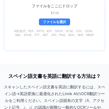
ファイルをここにドロップ
または
ファイルを選択
対応形式：PDF、PPTX、KEY、DOCX、XLSX、CSV、JSON、
XML、EPUB、VTT、SRT、JPG、PNG、HEIC、HEIF、WEBP
スペイン語文書を英語に翻訳する方法は？
スキャンしたスペイン語文書を英語に翻訳するには、スペ
イン語→英語変換に最適化されたLinnk AIのOCR翻訳ツー
ルをご利用ください。スペイン語固有の文字（ñ、アクセ
ント記号、¿、¡）の認識が困難な一般的なOCRツールや、