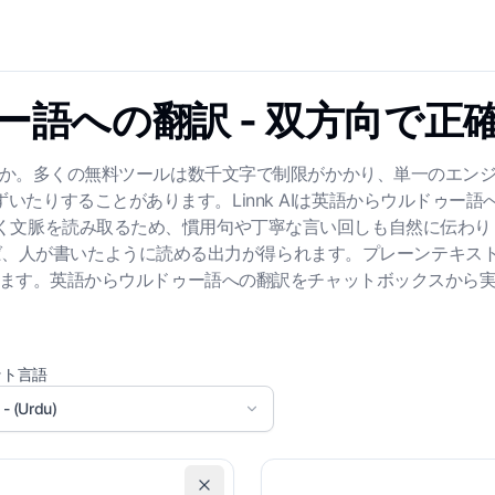
ー語への翻訳 - 双方向で正
か。多くの無料ツールは数千文字で制限がかかり、単一のエン
たりすることがあります。Linnk AIは英語からウルドゥー語へ
だけでなく文脈を読み取るため、慣用句や丁寧な言い回しも自然に伝
、人が書いたように読める出力が得られます。プレーンテキスト
ます。英語からウルドゥー語への翻訳をチャットボックスから
ット言語
اردو - (Urdu)
元のフォーマットを保持