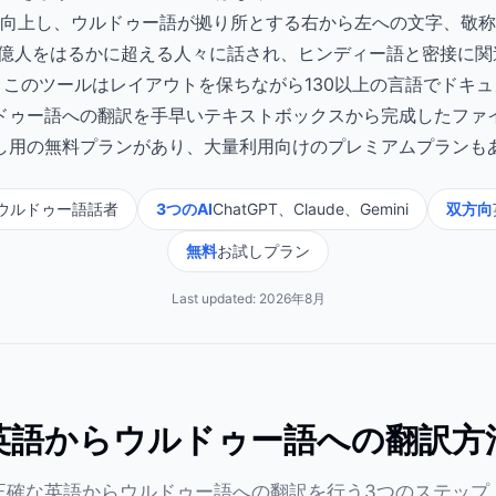
向上し、ウルドゥー語が拠り所とする右から左への文字、敬称
2億人をはるかに超える人々に話され、ヒンディー語と密接に関
このツールはレイアウトを保ちながら130以上の言語でドキ
ドゥー語への翻訳を手早いテキストボックスから完成したファ
し用の無料プランがあり、大量利用向けのプレミアムプランも
ウルドゥー語話者
3つのAI
ChatGPT、Claude、Gemini
双方向
無料
お試しプラン
Last updated:
2026年8月
英語からウルドゥー語への翻訳方
正確な英語からウルドゥー語への翻訳を行う3つのステップ