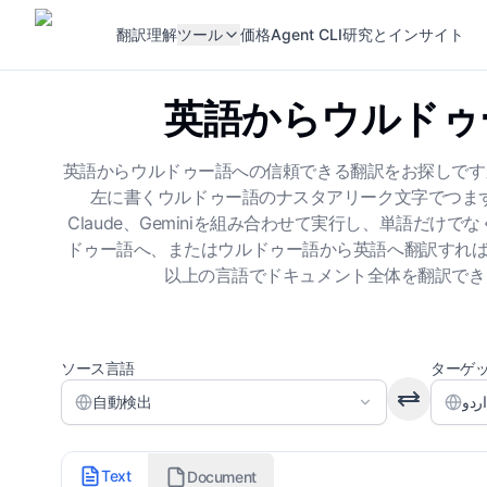
翻訳
理解
ツール
価格
Agent CLI
研究とインサイト
英語からウルドゥ
英語からウルドゥー語への信頼できる翻訳をお探しです
左に書くウルドゥー語のナスタアリーク文字でつまずい
Claude、Geminiを組み合わせて実行し、単語
ドゥー語へ、またはウルドゥー語から英語へ翻訳すれば
以上の言語でドキュメント全体を翻訳でき
ソース言語
ターゲ
自動検出
翻訳スタイル
Text
Document