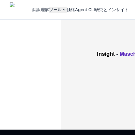
翻訳
理解
ツール
価格
Agent CLI
研究とインサイト
Insight
-
Masch