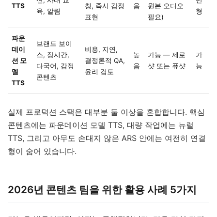
션, 사내 교
반
TTS
칭, 즉시 감정
음
원본 오디오
육, 알림
형
표현
필요)
파운
브랜드 보이
데이
비용, 지연,
스, 장시간,
높
가능 — 제로
가
션 모
결정론적 QA,
다국어, 감정
음
샷 또는 퓨샷
능
델
윤리 검토
콘텐츠
TTS
실제 프로덕션 스택은 대부분 둘 이상을 혼합합니다. 핵심
콘텐츠에는 파운데이션 모델 TTS, 대량 작업에는 뉴럴
TTS, 그리고 아무도 손대지 않은 ARS 안에는 여전히 연결
형이 숨어 있습니다.
2026년 콘텐츠 팀을 위한 활용 사례 5가지