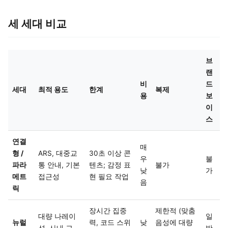
세 세대 비교
브
랜
비
드
세대
최적 용도
한계
복제
용
보
이
스
연결
매
형 /
ARS, 대중교
30초 이상 콘
우
불
파라
통 안내, 기본
텐츠; 감정 표
불가
낮
가
메트
접근성
현 필요 작업
음
릭
장시간 집중
제한적 (맞춤
대량 나레이
일
뉴럴
력, 코드 스위
낮
음성에 대량