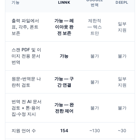
기능
LINNK
DEEPL
번역
출력 파일에서
가능 — 레
제한적
일부
표, 각주, 폰트
이아웃 완
— 텍스
지원
보존
전 보존
트만
스캔 PDF 및 이
미지 전용 문서
가능
불가
불가
번역
원문-번역문 나
가능 — 구
일부
불가
란히 검토
간 연결
지원
번역 전 AI 문서
가능 — 완
검토 + 톤·용어
불가
불가
전한 제어
집·수정 지시
지원 언어 수
154
~130
~30