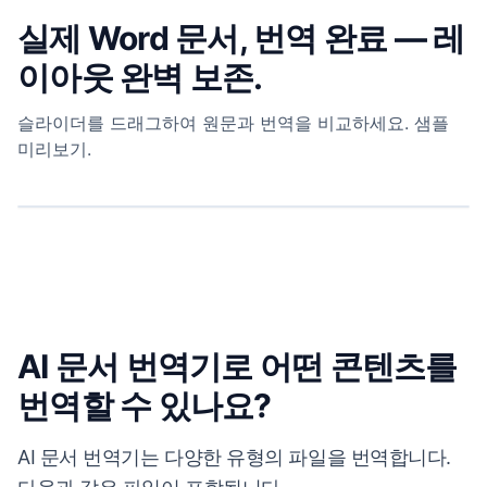
실제 Word 문서, 번역 완료 — 레
이아웃 완벽 보존.
슬라이더를 드래그하여 원문과 번역을 비교하세요. 샘플
미리보기.
⇆
원문
LINNK 번역
NORTHWOOD & LIN LLP
NORTHWOOD & LIN LLP
DRAFT — CONFIDENTIAL
초안 — 기밀
MUTUAL NON-DISCLOSURE AGREEMENT
상호 비밀유지 계약
This agreement is effective as of May 14, 2026
본 계약은 2026년 5월 14일부터 유효합니다
WHEREAS,
전제로서,
양 당사자는 사업 기회를 탐색하고자 하며, 그 과정에서 서로에게 기밀 정
the parties wish to explore a business opportunity and may, in
¹
the course of doing so, disclose to each other confidential information
보(
“기밀 정보”
)를 공개할 수 있으므로, 양 당사자는 다음과 같이 합의합니다:
AI 문서 번역기로 어떤 콘텐츠를
¹
(
“Confidential Information”
); the parties therefore agree as follows:
1.
정의.
“기밀 정보”란 공개 당사자가 공개한 비공개 정보로서, 기밀로 표시되었거
1.
나 합리적으로 기밀로 이해될 수 있는 정보를 의미하며, 이에 한정되지 않고 다음을
Definitions.
“Confidential Information” means any non-public information
번역할 수 있나요?
disclosed by the disclosing party that is marked, or would reasonably be
포함합니다:
understood to be, confidential — including but not limited to:
1.1
재무 모델, 고객 목록 및 가격 데이터；
1.1
financial models, customer lists, and pricing data;
1.2
기술 사양, 소스 코드 및 제품 로드맵；
1.2
technical specifications, source code, and product roadmaps;
AI 문서 번역기는 다양한 유형의 파일을 번역합니다.
1.3
본 계약에 따라 교환된 기타 모든 서면 또는 구두 자료.
1.3
any other materials, written or oral, exchanged under this
2.
비밀유지 의무.
수령 당사자는 공개일로부터 이(2)년간, 동등한 중요성을 가진
agreement.