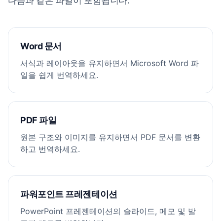
다음과 같은 파일이 포함됩니다.
자신의 정보를 보호하는 수준 이상의 주의(어떠한 경우에도 합리적인 주의 수준 이
2.
상)로 기밀 정보를 보호하여야 합니다.
Obligation of Confidentiality.
The receiving party shall protect
Confidential Information with no less than the same degree of care it uses
3.
적용 제외.
본 의무는 (a) 공개적으로 알려진 정보, (b) 공개 전 수령 당사자가 적
for its own information of like importance (and in no event less than
법하게 보유하고 있던 정보, 또는 (c) 비밀유지 의무 없이 제3자로부터 합법적으로
reasonable care) for two (2) years from the date of disclosure.
취득한 정보에는 적용되지 않습니다.
3.
Exclusions.
These obligations do not apply to information that (a) is
4.
준거법.
본 계약은 법률 충돌 원칙에 관계없이 캘리포니아주 법률의 적용을 받습
Word 문서
publicly known, (b) was rightfully in the receiving party's possession before
니다.
disclosure, or (c) is lawfully obtained from a third party without a duty of
confidentiality.
서식과 레이아웃을 유지하면서 Microsoft Word 파
¹
“기밀 정보”에는 수령 당사자가 공개 당사자의 기밀 정보를 참조하지 않고 독자적으로 개
4.
Governing Law.
This agreement is governed by the laws of the State of
일을 쉽게 번역하세요.
발한 정보는 포함되지 않습니다.
California, without regard to its conflict-of-laws principles.
김민준
마코 스기모토
¹
“Confidential Information” excludes any information independently developed by the
최고경영자, Northwood & Lin
대표이사, Sugimoto Holdings KK
receiving party without reference to the disclosing party's Confidential Information.
1 / 4 페이지 · 내부 초안
Allen Lin
Mako Sugimoto
PDF 파일
CEO, Northwood & Lin
President, Sugimoto Holdings KK
원본 구조와 이미지를 유지하면서 PDF 문서를 변환
Page 1 of 4 · Internal Draft
하고 번역하세요.
파워포인트 프레젠테이션
PowerPoint 프레젠테이션의 슬라이드, 메모 및 발