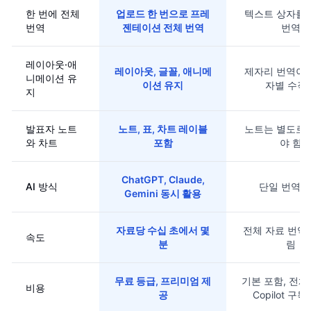
한 번에 전체
업로드 한 번으로 프레
텍스트 상자를
번역
젠테이션 전체 번역
번역
레이아웃·애
레이아웃, 글꼴, 애니메
제자리 번역이
니메이션 유
이션 유지
자별 수작
지
발표자 노트
노트, 표, 차트 레이블
노트는 별도로
와 차트
포함
야 함
ChatGPT, Claude,
AI 방식
단일 번역 
Gemini 동시 활용
자료당 수십 초에서 몇
전체 자료 번역
속도
분
림
무료 등급, 프리미엄 제
기본 포함, 전체
비용
공
Copilot 구