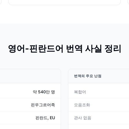
영어-핀란드어 번역 사실 정리
번역의 주요 난점
약 540만 명
복합어
핀우그르어족
모음조화
핀란드, EU
관사 없음