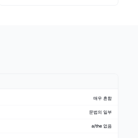
매우 흔함
문법의 일부
a/the 없음