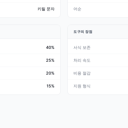
키릴 문자
어순
도구의 장점
40%
서식 보존
25%
처리 속도
20%
비용 절감
15%
지원 형식