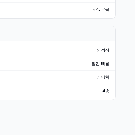
자유로움
안정적
훨씬 빠름
상당함
4종