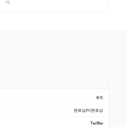
다.
6격
완료상/미완료상
Ты/Вы