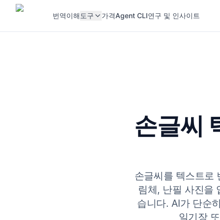
번역
이해
도구
가격
Agent CLI
연구 및 인사이트
손글씨 
손글씨를 텍스트로 변환
림체, 난필 사진을
습니다. AI가 단순
일기장 또