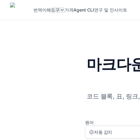
번역
이해
도구
가격
Agent CLI
연구 및 인사이트
마크다운
코드 블록, 표, 링
원어
자동 감지