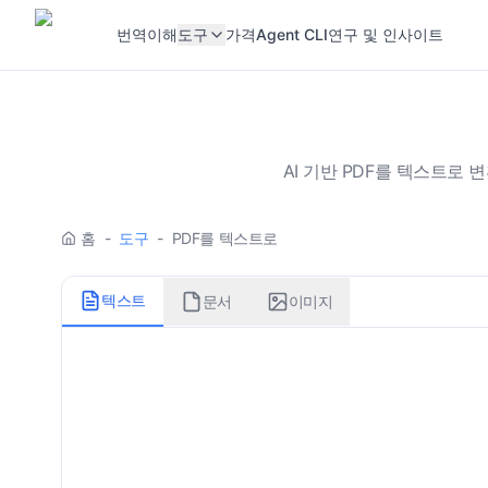
번역
이해
도구
가격
Agent CLI
연구 및 인사이트
AI 기반 PDF를 텍스트로
홈
-
도구
-
PDF를 텍스트로
텍스트
문서
이미지