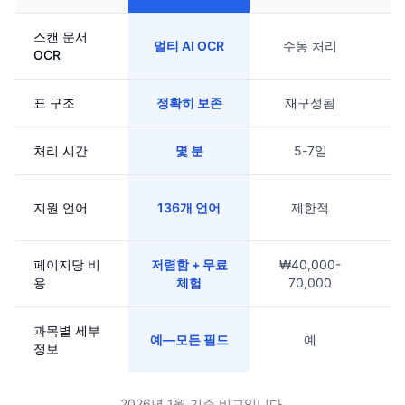
스캔 문서
멀티 AI OCR
수동 처리
OCR
표 구조
정확히 보존
재구성됨
처리 시간
몇 분
5-7일
지원 언어
136개 언어
제한적
페이지당 비
저렴함 + 무료
₩40,000-
용
체험
70,000
과목별 세부
예—모든 필드
예
정보
2026년 1월 기준 비교입니다.