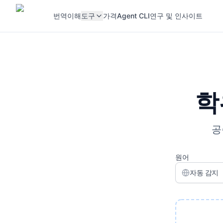
번역
이해
도구
가격
Agent CLI
연구 및 인사이트
학
공
원어
자동 감지