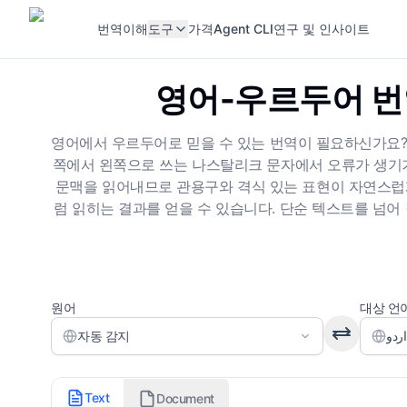
번역
이해
도구
가격
Agent CLI
연구 및 인사이트
영어-우르두어 번
영어에서 우르두어로 믿을 수 있는 번역이 필요하신가요?
쪽에서 왼쪽으로 쓰는 나스탈리크 문자에서 오류가 생기기 쉽습니
문맥을 읽어내므로 관용구와 격식 있는 표현이 자연스럽게
럼 읽히는 결과를 얻을 수 있습니다. 단순 텍스트를 넘어
원어
대상 언
자동 감지
번역 스타일
Text
Document