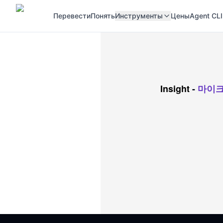
Перевести
Понять
Инструменты
Цены
Agent CLI
Insight
-
마이