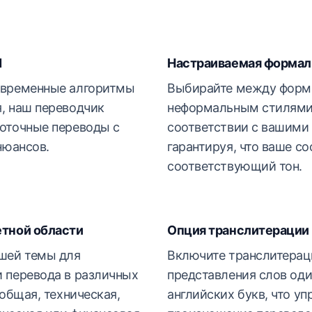
И
Настраиваемая формал
овременные алгоритмы
Выбирайте между форм
, наш переводчик
неформальным стилями
оточные переводы с
соответствии с вашими
нюансов.
гарантируя, что ваше с
соответствующий тон.
етной области
Опция транслитерации
шей темы для
Включите транслитерац
 перевода в различных
представления слов од
 общая, техническая,
английских букв, что уп