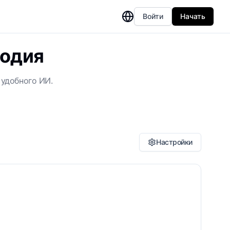
Войти
Начать
 одия
 удобного ИИ.
Настройки
ранслитерация