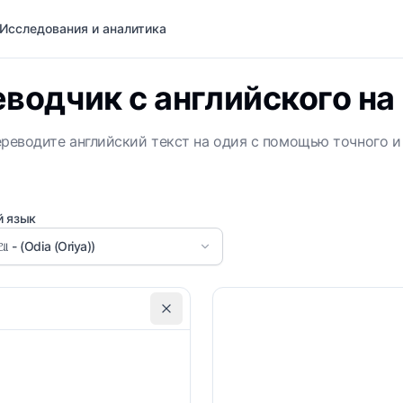
Исследования и аналитика
водчик с английского на
реводите английский текст на одия с помощью точного и
й язык
ିଆ - (Odia (Oriya))
Область применения
Т
Не указано