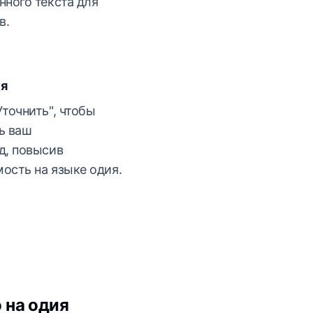
ного текста для
в.
ия
точнить", чтобы
ь ваш
д, повысив
мость на языке одия.
 на одия