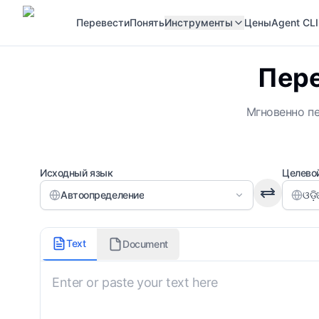
Перевести
Понять
Инструменты
Цены
Agent CLI
Пере
Мгновенно пе
Исходный язык
Целево
Автоопределение
ଓଡ଼
Формальность
Text
Document
Не указано
Пользовательские инструкции