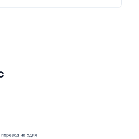
с
 перевод на одия