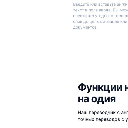
Введите или вставьте англ
текст в поле ввода. Вы мо
ввести что угодно: от отде
слов до целых абзацев или
документов.
Функции н
на одия
Наш переводчик с ан
точных переводов с у