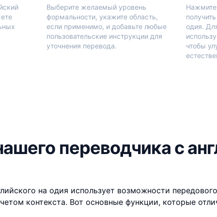
ийский
Выберите желаемый уровень
Нажмите 
жете
формальности, укажите область,
получить
льных
если применимо, и добавьте любые
одия. Дл
пользовательские инструкции для
использу
уточнения перевода.
чтобы ул
естестве
ашего переводчика с анг
глийского на одия использует возможности передового
четом контекста. Вот основные функции, которые отли