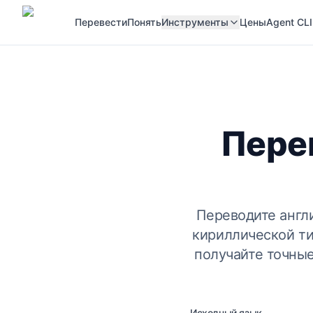
Перевести
Понять
Инструменты
Цены
Agent CLI
Перев
Переводите англ
кириллической ти
получайте точны
Исходный язык