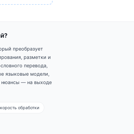
ий?
торый преобразует
ирования, разметки и
ословного перевода,
ые языковые модели,
е нюансы — на выходе
корость обработки