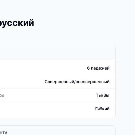
русский
6 падежей
Совершенный/несовершенный
ое
Ты/Вы
Гибкий
НТА