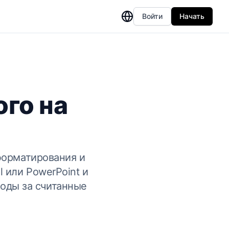
Войти
Начать
ого на
форматирования и
 или PowerPoint и
оды за считанные