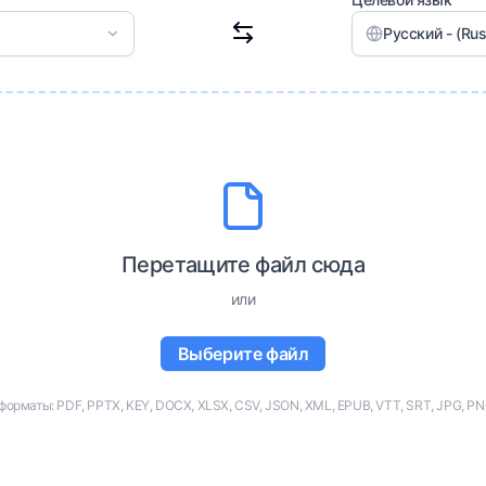
Русский - (Rus
Перетащите файл сюда
или
Выберите файл
рматы: PDF, PPTX, KEY, DOCX, XLSX, CSV, JSON, XML, EPUB, VTT, SRT, JPG, PNG