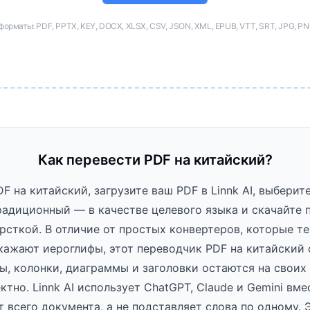
рматы: PDF, PPTX, KEY, DOCX, XLSX, CSV, JSON, XML, EPUB, VTT, SRT, JPG, PNG
Как перевести PDF на китайский?
F на китайский, загрузите ваш PDF в Linnk AI, выбери
адиционный — в качестве целевого языка и скачайте 
рсткой. В отличие от простых конвертеров, которые т
кажают иероглифы, этот переводчик PDF на китайский 
ы, колонки, диаграммы и заголовки остаются на своих 
тно. Linnk AI использует ChatGPT, Claude и Gemini вме
 всего документа, а не подставляет слова по одному. 