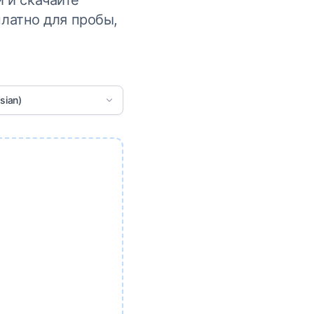
 и скачайте
латно для пробы,
sian)