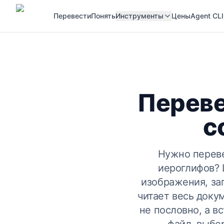
Перевести
Понять
Инструменты
Цены
Agent CLI
Переве
с
Нужно переве
иероглифов? 
изображения, за
читает весь докум
не пословно, а в