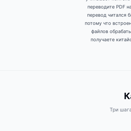
переводите PDF на
перевод читался 
потому что встрое
файлов обрабаты
получаете китай
К
Три шаг