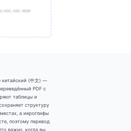
, HEIC, HEIF, WEBP
те китайский (中文) —
переведённый PDF с
еряют таблицы и
сохраняет структуру
местах, а иероглифы
сте, поэтому перевод
Это важно, когда вы