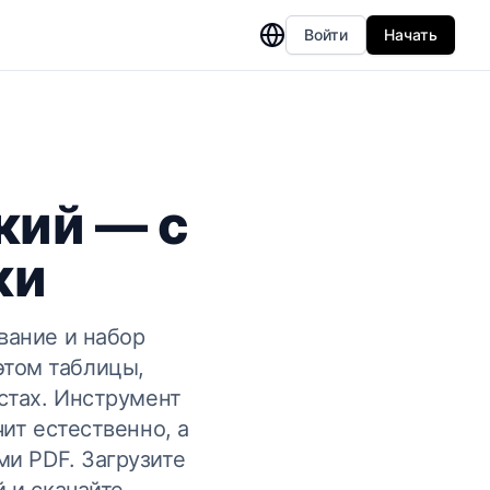
Войти
Начать
кий — с
ки
вание и набор
этом таблицы,
стах. Инструмент
чит естественно, а
ми PDF. Загрузите