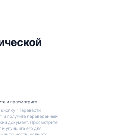
нической
те и просмотрите
кнопку "Перевести
" и получите переведенный
кий документ. Просмотрите
т и улучшите его для
ной точности, если это