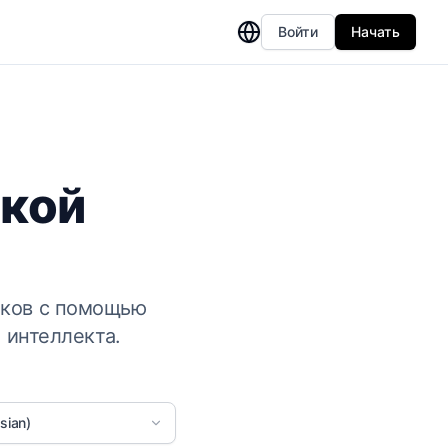
Войти
Начать
ской
ыков с помощью
 интеллекта.
sian)