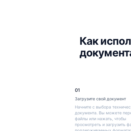
Как испол
документ
01
Загрузите свой документ
Начните с выбора техничес
документа. Вы можете пер
файлы или нажать, чтобы
просмотреть и загрузить ф
поддерживаемых форматах