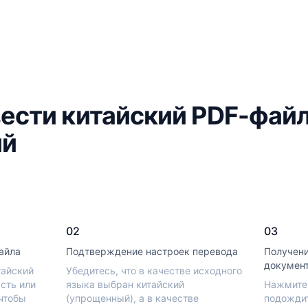
ести китайский PDF-файл
ий
02
03
айла
Подтверждение настроек перевода
Получени
докумен
тайский
Убедитесь, что в качестве исходного
сть или
языка выбран китайский
Нажмите 
чтобы
(упрощенный), а в качестве
подождит