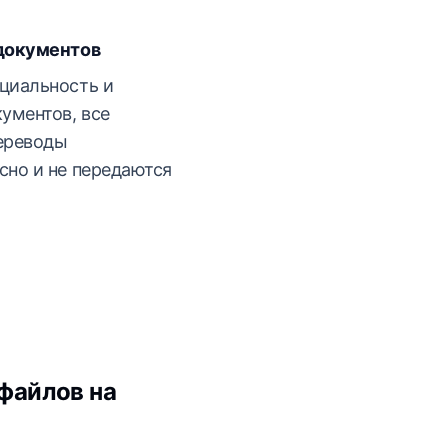
 документов
циальность и
ументов, все
ереводы
сно и не передаются
файлов на