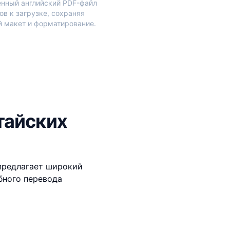
нный английский PDF-файл
тов к загрузке, сохраняя
 макет и форматирование.
тайских
 предлагает широкий
бного перевода