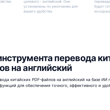
ойстве.
целевого - английский. Они
переведе
установлены по умолчанию для
будет го
вашего удобства.
исходный
инструмента перевода ки
ов на английский
вода китайских PDF-файлов на английский на базе ИИ
функций для обеспечения точного, эффективного и удо