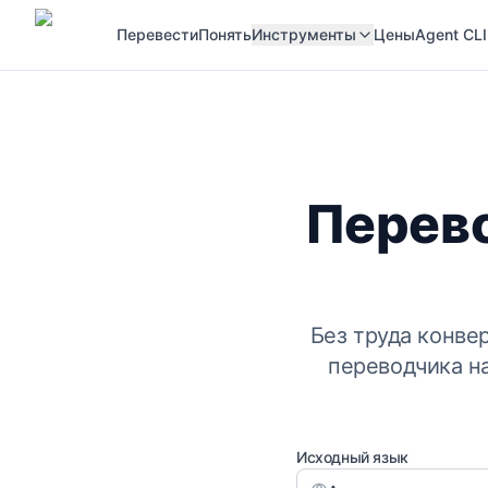
Перевести
Понять
Инструменты
Цены
Agent CLI
Перево
Без труда конве
переводчика н
Исходный язык