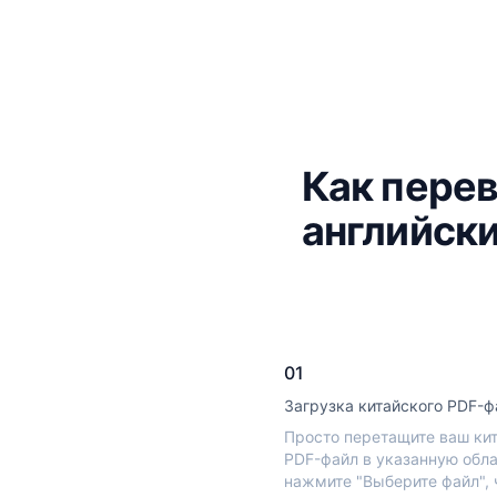
Как перев
английск
01
Загрузка китайского PDF-ф
Просто перетащите ваш ки
PDF-файл в указанную обла
нажмите "Выберите файл", 