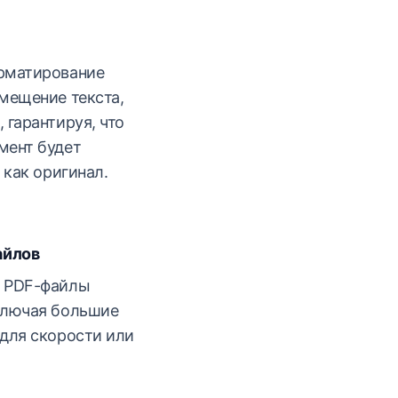
рматирование
мещение текста,
 гарантируя, что
мент будет
 как оригинал.
айлов
ь PDF-файлы
ключая большие
для скорости или