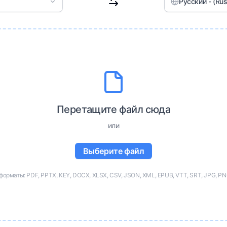
Русский - (Rus
Перетащите файл сюда
или
Выберите файл
рматы: PDF, PPTX, KEY, DOCX, XLSX, CSV, JSON, XML, EPUB, VTT, SRT, JPG, PNG