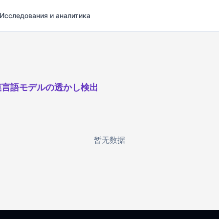
Исследования и аналитика
模言語モデルの透かし検出
暂无数据