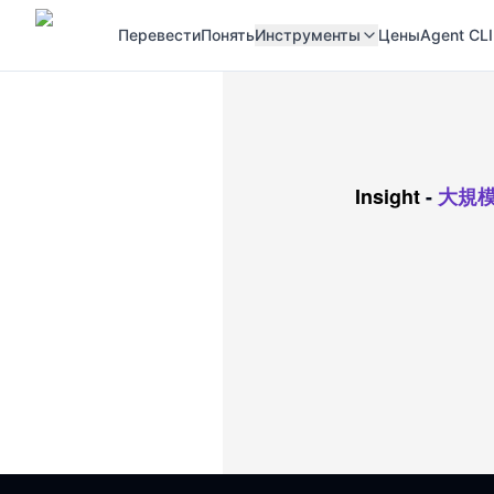
Перевести
Понять
Инструменты
Цены
Agent CLI
Insight
-
大規