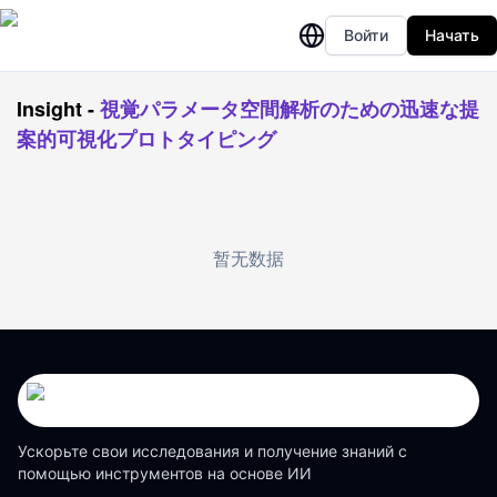
Войти
Начать
Insight
-
視覚パラメータ空間解析のための迅速な提
案的可視化プロトタイピング
暂无数据
Ускорьте свои исследования и получение знаний с
помощью инструментов на основе ИИ