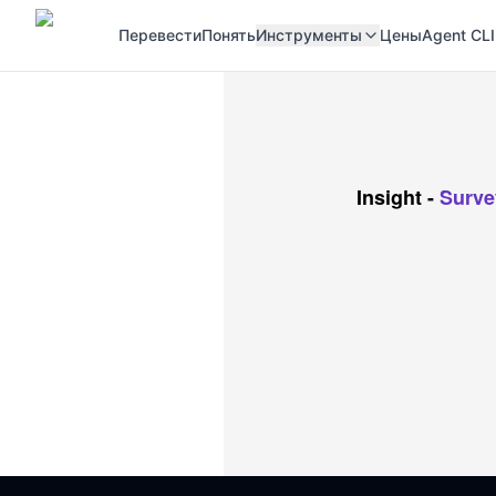
Перевести
Понять
Инструменты
Цены
Agent CLI
Insight
-
Surve