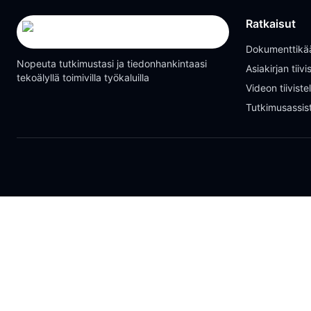
Ratkaisut
Dokumenttikä
Nopeuta tutkimustasi ja tiedonhankintaasi
Asiakirjan tiiv
tekoälyllä toimivilla työkaluilla
Videon tiivist
Tutkimusassist