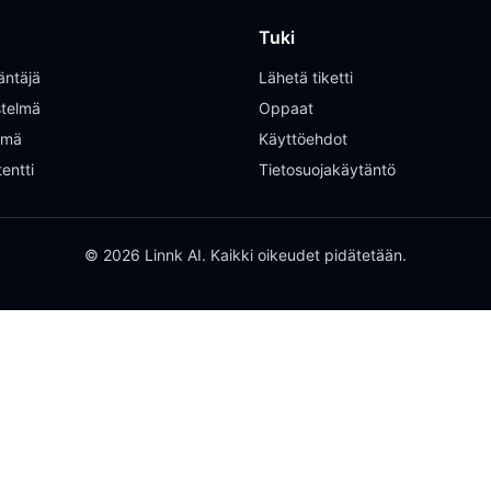
Tuki
äntäjä
Lähetä tiketti
istelmä
Oppaat
elmä
Käyttöehdot
entti
Tietosuojakäytäntö
© 2026 Linnk AI. Kaikki oikeudet pidätetään.