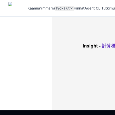
Käännä
Ymmärrä
Työkalut
Hinnat
Agent CLI
Tutkimu
Insight
-
計算