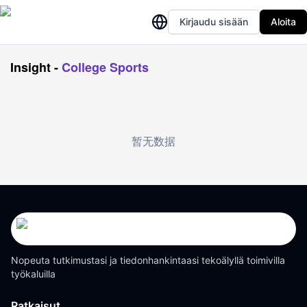
Kirjaudu sisään
Aloita
Insight
-
College Sports
暂无数据
Nopeuta tutkimustasi ja tiedonhankintaasi tekoälyllä toimivilla
työkaluilla
Ratkaisut