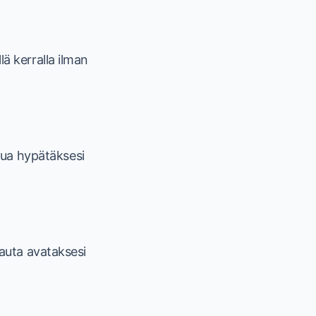
lä kerralla ilman
mua hypätäksesi
sauta avataksesi