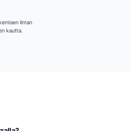
ekemisen ilman
en kautta.
rralla?