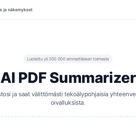
s ja näkemykset
Luotettu yli 300 000 ammattilaisen toimesta
AI PDF Summarizer
osi ja saat välittömästi tekoälypohjaisia ​​yhteenv
oivalluksista.