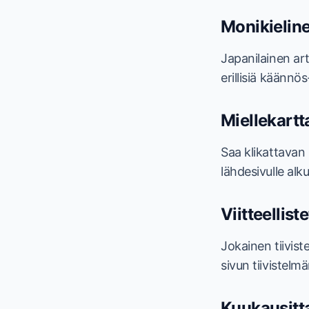
Monikieline
Japanilainen art
erillisiä käännös-
Miellekart
Saa klikattavan
lähdesivulle al
Viitteellist
Jokainen tiivist
sivun tiivistelm
Kuukausitt