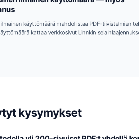
ennus
 ilmainen käyttömäärä mahdollistaa PDF-tiivistelmien t
yttömäärä kattaa verkkosivut Linnkin selainlaajennuks
ytyt kysymykset
todella yli 200-sivuiset PDF:t yhdellä ke