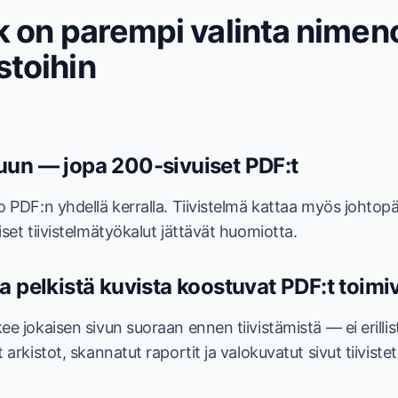
nk on parempi valinta nime
stoihin
uun — jopa 200-sivuiset PDF:t
o PDF:n yhdellä kerralla. Tiivistelmä kattaa myös johtop
set tiivistelmätyökalut jättävät huomiotta.
a pelkistä kuvista koostuvat PDF:t toim
e jokaisen sivun suoraan ennen tiivistämistä — ei erilli
 arkistot, skannatut raportit ja valokuvatut sivut tiiviste