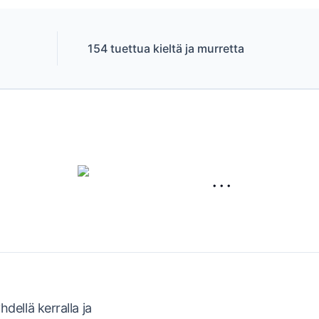
154 tuettua kieltä ja murretta
···
dellä kerralla ja