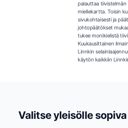
palauttaa tiivistelmän
miellekartta. Toisin k
sivukohtaisesti ja pää
johtopäätökset mukaan
tukee monikielistä tiiv
Kuukausittainen ilmai
Linnkin selainlaajenn
käytön kaikkiin Linnki
Valitse yleisölle sopiv