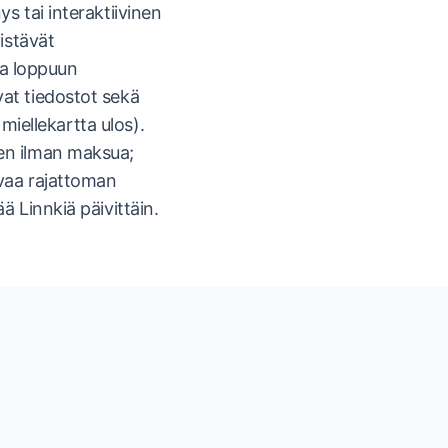
s tai interaktiivinen
istävät
ta loppuun
at tiedostot sekä
 miellekartta ulos).
sen ilman maksua;
avaa rajattoman
ä Linnkiä päivittäin.