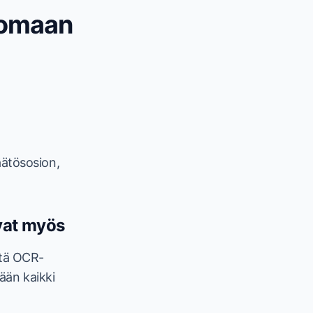
nomaan
äätösosion,
ivat myös
stä OCR-
tään kaikki