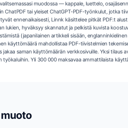
 valitsemassasi muodossa — kappale, luettelo, osajäsenny
uin ChatPDF tai yleiset ChatGPT-PDF-työnkulut, jotka tiiv
ttyvät ennenaikaisesti, Linnk käsittelee pitkät PDF:t alus
 lukien, hyväksyy skannatut ja pelkistä kuvista koostuv
istämistä (japanilainen artikkeli sisään, englanninkielinen
nen käyttömäärä mahdollistaa PDF-tiivistelmien tekemi
us jakaa saman käyttömäärän verkkosivuille. Yksi tilaus 
n työkaluihin. Yli 300 000 maksavaa ammattilaista käyttä
a muoto