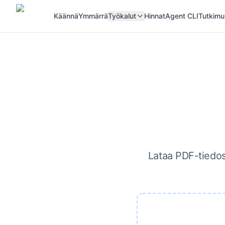
Käännä
Ymmärrä
Työkalut
Hinnat
Agent CLI
Tutkimu
Lataa PDF-tiedost