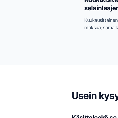
selainlaaj
Kuukausittainen
maksua; sama kä
Usein kys
Käsitteleekö se 