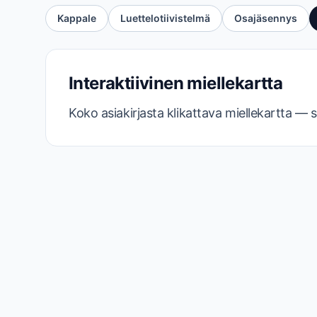
Kappale
Luettelotiivistelmä
Osajäsennys
Interaktiivinen miellekartta
Koko asiakirjasta klikattava miellekartta — su