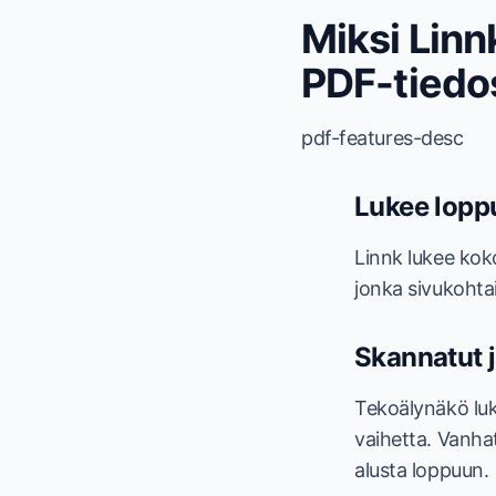
Miksi Lin
PDF-tiedo
pdf-features-desc
Lukee lopp
Linnk lukee kok
jonka sivukohtai
Skannatut j
Tekoälynäkö luke
vaihetta. Vanhat
alusta loppuun.