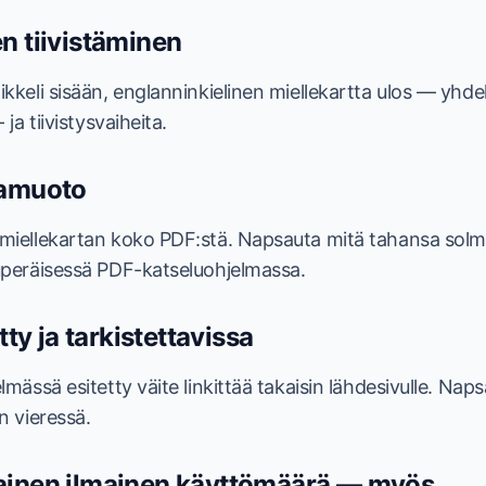
n tiivistäminen
ikkeli sisään, englanninkielinen miellekartta ulos — yhdel
 ja tiivistysvaiheita.
tamuoto
 miellekartan koko PDF:stä. Napsauta mitä tahansa sol
kuperäisessä PDF-katseluohjelmassa.
etty ja tarkistettavissa
elmässä esitetty väite linkittää takaisin lähdesivulle. Nap
än vieressä.
ainen ilmainen käyttömäärä — myös