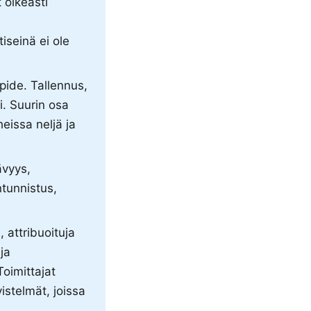
t oikeasti
iseinä ei ole
pide. Tallennus,
i. Suurin osa
heissa neljä ja
ävyys,
ntunnistus,
a, attribuoituja
ja
Toimittajat
vistelmät, joissa