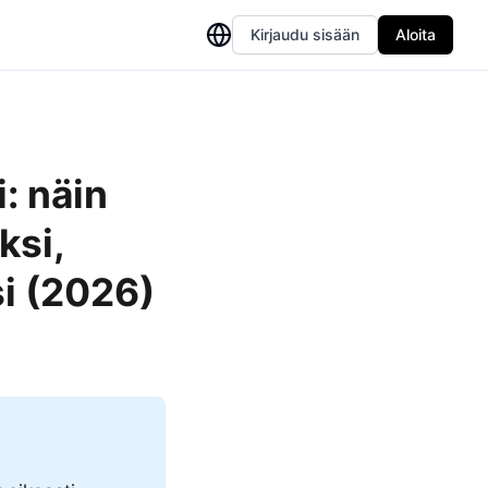
Kirjaudu sisään
Aloita
: näin
ksi,
si (2026)