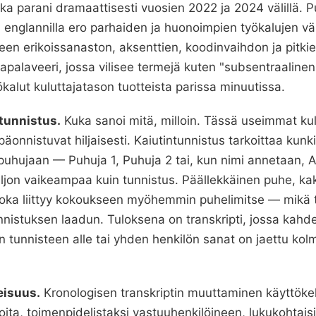
ka parani dramaattisesti vuosien 2022 ja 2024 välillä. P
ä englannilla ero parhaiden ja huonoimpien työkalujen väli
een erikoissanaston, aksenttien, koodinvaihdon ja pitki
apalaveeri, jossa vilisee termejä kuten "subsentraalinen
kalut kuluttajatason tuotteista parissa minuutissa.
tunnistus.
Kuka sanoi mitä, milloin. Tässä useimmat ku
 epäonnistuvat hiljaisesti. Kaiutintunnistus tarkoittaa ku
n puhujaan — Puhuja 1, Puhuja 2 tai, kun nimi annetaan, A
aljon vaikeampaa kuin tunnistus. Päällekkäinen puhe, k
, joka liittyy kokoukseen myöhemmin puhelimitse — mikä 
nnistuksen laadun. Tuloksena on transkripti, jossa kahd
n tunnisteen alle tai yhden henkilön sanat on jaettu ko
eisuus.
Kronologisen transkriptin muuttaminen käyttökel
oita, toimenpidelistaksi vastuuhenkilöineen, lukukohtaisik