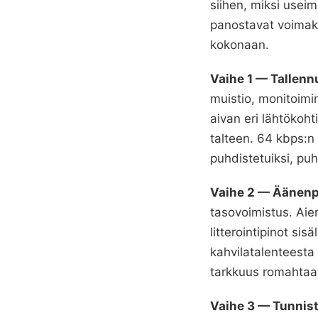
siihen, miksi useim
panostavat voimakka
kokonaan.
Vaihe 1 — Tallenn
muistio, monitoimi
aivan eri lähtökoht
talteen. 64 kbps:
puhdistetuiksi, puhu
Vaihe 2 — Äänen
tasovoimistus. Aie
litterointipinot si
kahvilatalenteesta
tarkkuus romahtaa 
Vaihe 3 — Tunnis