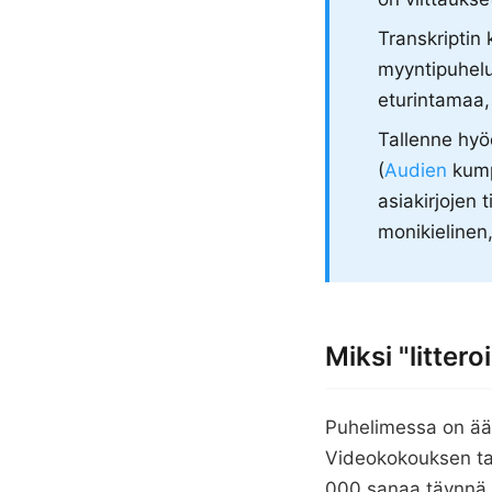
Transkriptin
myyntipuhelu
eturintamaa, 
Tallenne hyö
(
Audien
kump
asiakirjojen 
monikielinen
Miksi "littero
Puhelimessa on ään
Videokokouksen tall
000 sanaa täynnä "