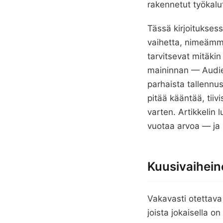
rakennetut työkalu
Tässä kirjoitukses
vaihetta, nimeämme
tarvitsevat mitäkin
maininnan — Audien
parhaista tallennu
pitää kääntää, tiiv
varten. Artikkelin l
vuotaa arvoa — ja 
Kuusivaiheine
Vakavasti otettava 
joista jokaisella o