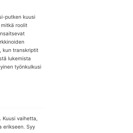
si-putken kuusi
mitkä roolit
ansaitsevat
rkkinoiden
kun transkriptit
stä lukemista
ykyinen työnkulkusi
 Kuusi vaihetta,
a erikseen. Syy