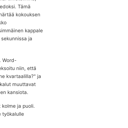
vedoksi. Tämä
ymmärtää kokouksen
kko
ensimmäinen kappale
 sekunnissa ja
. Word-
ksoitu niin, että
 kvartaalilla?" ja
kalut muuttavat
en kansiota.
 kolme ja puoli.
 työkalulle