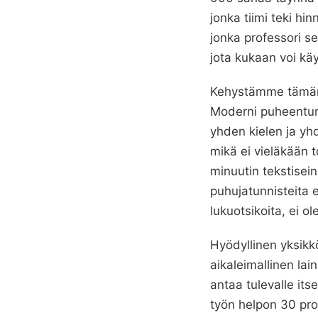
jonka tiimi teki hi
jonka professori se
jota kukaan voi käy
Kehystämme tämän e
Moderni puheentun
yhden kielen ja yh
mikä ei vieläkään 
minuutin tekstisein
puhujatunnisteita 
lukuotsikoita, ei o
Hyödyllinen yksikkö 
aikaleimallinen lai
antaa tulevalle its
työn helpon 30 pros