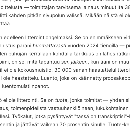
nnoittelusta — toimittajan tarvitsema lainaus minuutilta 
litti kahden pitkän sivupolun välissä. Mikään näistä ei o
ttää.
delleen litterointiongelmaksi. Se on enimmäkseen virh
nistus parani
huomattavasti
vuoden 2024 tienoilla — p
den puhujan kerrallaan kohdalla tarkkuus on lähes ratka
toimi, on se, mitä tapahtuu
sen jälkeen
, kun ääni on muut
ä ei ole kokousmuistio. 30 000 sanan haastattelulitteroi
ei ole haastattelu. Luento, joka on käännetty proosakapp
le luentomuistiinpanot.
ei ole litterointi. Se on
tuote
, jonka toimitat — yhden si
naus, toimenpidelista vastuuhenkilöineen, lukukohtainen 
ellesi. Työkalut, jotka pysähtyvät "tässä on transkriptisi
entin ja jättävät vaikean 70 prosentin sinulle. Tuote-ke