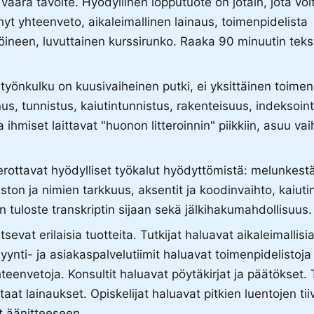
n väärä tavoite. Hyödyllinen lopputuote on jotain, jota voi
yt yhteenveto, aikaleimallinen lainaus, toimenpidelista
öineen, luvuttainen kurssirunko. Raaka 90 minuutin tekst
työnkulku on kuusivaiheinen putki, ei yksittäinen toimen
s, tunnistus, kaiutintunnistus, rakenteisuus, indeksoint
a ihmiset laittavat "huonon litteroinnin" piikkiin, asuu vai
erottavat hyödylliset työkalut hyödyttömistä: melunkest
ton ja nimien tarkkuus, aksentit ja koodinvaihto, kaiuti
n tuloste transkriptin sijaan sekä jälkihakumahdollisuus.
vitsevat erilaisia tuotteita. Tutkijat haluavat aikaleimallisi
yynti- ja asiakaspalvelutiimit haluavat toimenpidelistoja 
eenvetoja. Konsultit haluavat pöytäkirjat ja päätökset. 
aat lainaukset. Opiskelijat haluavat pitkien luentojen tii
t äänitteeseen.