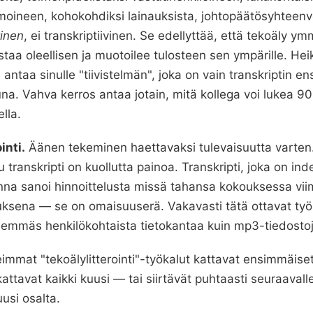
imoineen, kohokohdiksi lainauksista, johtopäätösyhteen
vinen
, ei transkriptiivinen. Se edellyttää, että tekoäly 
staa oleellisen ja muotoilee tulosteen sen ympärille. Hei
antaa sinulle "tiivistelmän", joka on vain transkriptin 
na. Vahva kerros antaa jotain, mitä kollega voi lukea 90
lla.
inti.
Äänen tekeminen haettavaksi tulevaisuutta varten
 transkripti on kuollutta painoa. Transkripti, joka on inde
nna sanoi hinnoittelusta missä tahansa kokouksessa viime
uksena — se on omaisuuserä. Vakavasti tätä ottavat työ
hemmäs henkilökohtaista tietokantaa kuin mp3-tiedostoj
immat "tekoälylitterointi"-työkalut kattavat ensimmäiset
kattavat kaikki kuusi — tai siirtävät puhtaasti seuraavalle
uusi osalta.