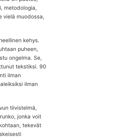
38, metodologia,
le vielä muodossa,
eellinen kehys.
uhtaan puheen,
istu ongelma. Se,
tunut tekstiksi. 90
nti ilman
aleiksiksi ilman
vun tiivistelmä,
runko, jonka voit
"-kohtaan, tekevät
skeisesti