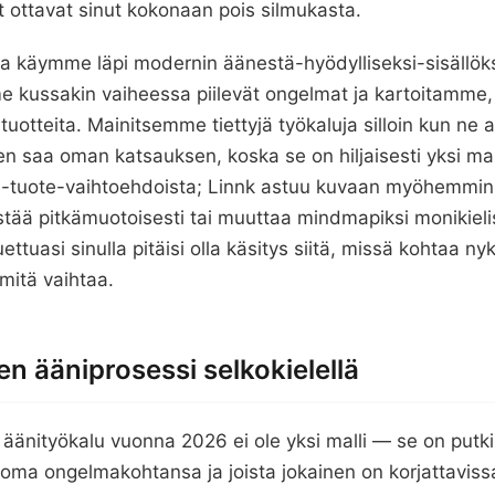
t ottavat sinut kokonaan pois silmukasta.
sa käymme läpi modernin äänestä-hyödylliseksi-sisällök
 kussakin vaiheessa piilevät ongelmat ja kartoitamme, 
 tuotteita. Mainitsemme tiettyjä työkaluja silloin kun ne 
 saa oman katsauksen, koska se on hiljaisesti yksi ma
s-tuote-vaihtoehdoista; Linnk astuu kuvaan myöhemmin, 
istää pitkämuotoisesti tai muuttaa mindmapiksi monikieli
uettuasi sinulla pitäisi olla käsitys siitä, missä kohtaa n
mitä vaihtaa.
n ääniprosessi selkokielellä
äänityökalu vuonna 2026 ei ole yksi malli — se on putki.
n oma ongelmakohtansa ja joista jokainen on korjattaviss