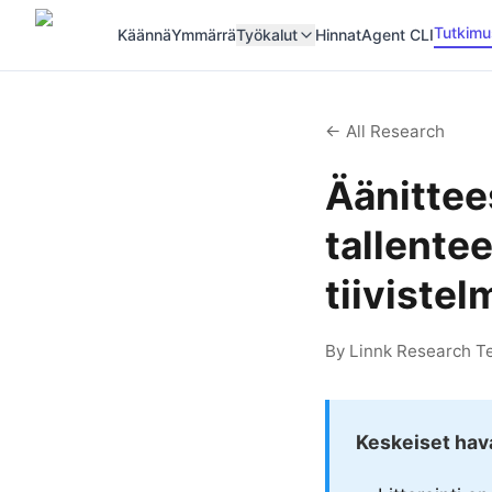
Tutkimu
Käännä
Ymmärrä
Työkalut
Hinnat
Agent CLI
← All Research
Äänittees
tallente
tiivistel
By Linnk Research Te
Keskeiset hav