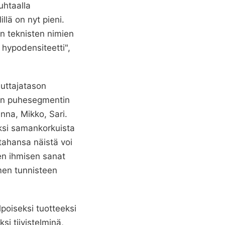
uhtaalla
llä on nyt pieni.
en teknisten nimien
 hypodensiteetti",
luttajatason
nkin puhesegmentin
nna, Mikko, Sari.
aksi samankorkuista
tahansa näistä voi
en ihmisen sanat
lmen tunnisteen
poiseksi tuotteeksi
si tiivistelminä,