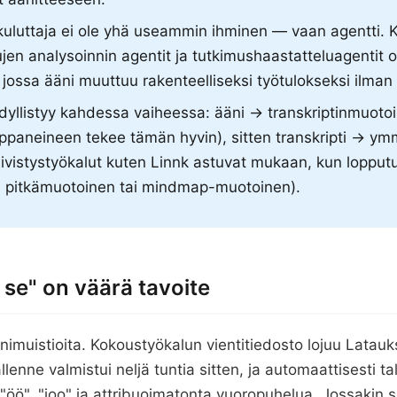
 kuluttaja ei ole yhä useammin ihminen — vaan agentti. 
jen analysoinnin agentit ja tutkimushaastatteluagentit 
jossa ääni muuttuu rakenteelliseksi työtulokseksi ilman i
dyllistyy kahdessa vaiheessa: ääni → transkriptinmuoto
paneineen tekee tämän hyvin), sitten transkripti → ym
tiivistystyökalut kuten Linnk astuvat mukaan, kun lopput
, pitkämuotoinen tai mindmap-muotoinen).
i se" on väärä tavoite
imuistioita. Kokoustyökalun vientitiedosto lojuu Latauk
enne valmistui neljä tuntia sitten, ja automaattisesti tal
öö", "joo" ja attribuoimatonta vuoropuhelua. Jossakin si