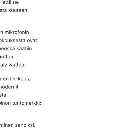
, että ne
ästä kuuteen
en mikrofonin
kokouksesta ovat
heessa saatiin
uuttaa
äly väittää.
den leikkaus,
modernit
sta
pinon tuntomerkki:
minen sanoiksi.