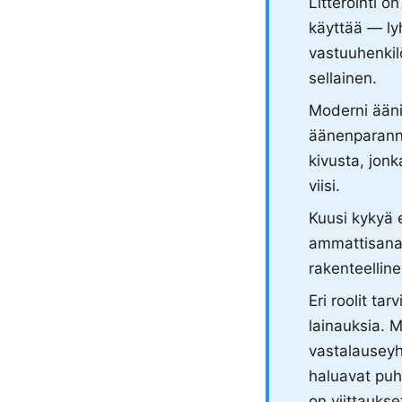
Litterointi o
käyttää — lyh
vastuuhenkil
sellainen.
Moderni ääni
äänenparannu
kivusta, jonk
viisi.
Kuusi kykyä 
ammattisanas
rakenteelline
Eri roolit tar
lainauksia. M
vastalauseyht
haluavat puht
on viittaukse