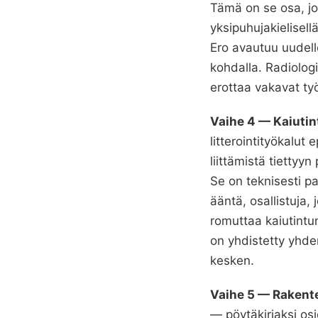
Tämä on se osa, jo
yksipuhujakielisell
Ero avautuu uudell
kohdalla. Radiologi
erottaa vakavat työ
Vaihe 4 — Kaiutin
litterointityökalut
liittämistä tiettyy
Se on teknisesti p
ääntä, osallistuja
romuttaa kaiutintu
on yhdistetty yhde
kesken.
Vaihe 5 — Rakent
— pöytäkirjaksi osi