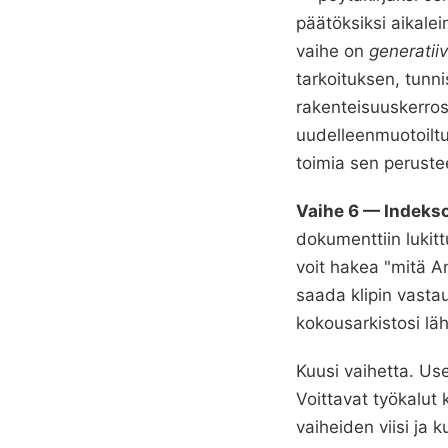
päätöksiksi aikale
vaihe on
generatii
tarkoituksen, tunni
rakenteisuuskerros 
uudelleenmuotoiltu
toimia sen perustee
Vaihe 6 — Indekso
dokumenttiin lukittu
voit hakea "mitä A
saada klipin vasta
kokousarkistosi lä
Kuusi vaihetta. Use
Voittavat työkalut 
vaiheiden viisi ja k