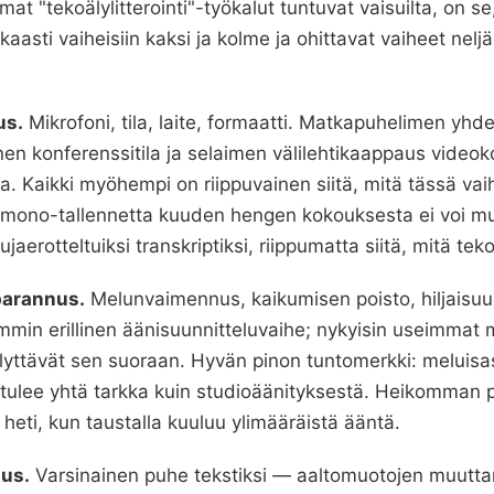
mat "tekoälylitterointi"-työkalut tuntuvat vaisuilta, on se
asti vaiheisiin kaksi ja kolme ja ohittavat vaiheet nelj
us.
Mikrofoni, tila, laite, formaatti. Matkapuhelimen yhd
nen konferenssitila ja selaimen välilehtikaappaus video
ia. Kaikki myöhempi on riippuvainen siitä, mitä tässä vai
n mono-tallennetta kuuden hengen kokouksesta ei voi m
jaerotteltuiksi transkriptiksi, riippumatta siitä, mitä teko
parannus.
Melunvaimennus, kaikumisen poisto, hiljaisuu
mmin erillinen äänisuunnitteluvaihe; nykyisin useimmat 
sällyttävät sen suoraan. Hyvän pinon tuntomerkki: meluisa
 tulee yhtä tarkka kuin studioäänityksestä. Heikomman 
heti, kun taustalla kuuluu ylimääräistä ääntä.
tus.
Varsinainen puhe tekstiksi — aaltomuotojen muutta