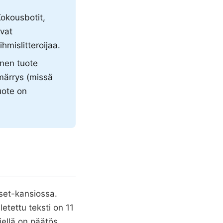
Kokousbotit,
ovat
hmislitteroijaa.
inen tuote
märrys (missä
uote on
set-kansiossa.
letettu teksti on 11
ellä on päätös,