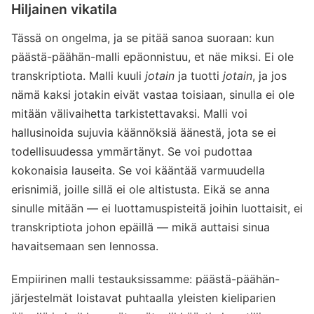
Hiljainen vikatila
Tässä on ongelma, ja se pitää sanoa suoraan: kun
päästä-päähän-malli epäonnistuu, et näe miksi. Ei ole
transkriptiota. Malli kuuli
jotain
ja tuotti
jotain
, ja jos
nämä kaksi jotakin eivät vastaa toisiaan, sinulla ei ole
mitään välivaihetta tarkistettavaksi. Malli voi
hallusinoida sujuvia käännöksiä äänestä, jota se ei
todellisuudessa ymmärtänyt. Se voi pudottaa
kokonaisia lauseita. Se voi kääntää varmuudella
erisnimiä, joille sillä ei ole altistusta. Eikä se anna
sinulle mitään — ei luottamuspisteitä joihin luottaisit, ei
transkriptiota johon epäillä — mikä auttaisi sinua
havaitsemaan sen lennossa.
Empiirinen malli testauksissamme: päästä-päähän-
järjestelmät loistavat puhtaalla yleisten kieliparien