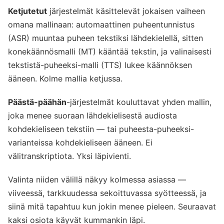
Ketjutetut
järjestelmät käsittelevät jokaisen vaiheen
omana mallinaan: automaattinen puheentunnistus
(ASR) muuntaa puheen tekstiksi lähdekielellä, sitten
konekäännösmalli (MT) kääntää tekstin, ja valinaisesti
tekstistä-puheeksi-malli (TTS) lukee käännöksen
ääneen. Kolme mallia ketjussa.
Päästä-päähän
-järjestelmät kouluttavat yhden mallin,
joka menee suoraan lähdekielisestä audiosta
kohdekieliseen tekstiin — tai puheesta-puheeksi-
varianteissa kohdekieliseen ääneen. Ei
välitranskriptiota. Yksi läpivienti.
Valinta niiden välillä näkyy kolmessa asiassa —
viiveessä, tarkkuudessa sekoittuvassa syötteessä, ja
siinä mitä tapahtuu kun jokin menee pieleen. Seuraavat
kaksi osiota käyvät kummankin läpi.