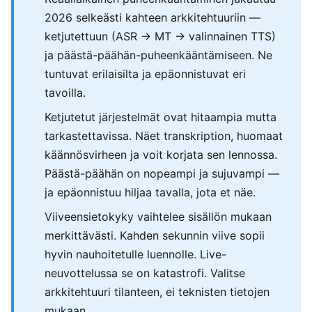
2026 selkeästi kahteen arkkitehtuuriin —
ketjutettuun (ASR → MT → valinnainen TTS)
ja päästä-päähän-puheenkääntämiseen. Ne
tuntuvat erilaisilta ja epäonnistuvat eri
tavoilla.
Ketjutetut järjestelmät ovat hitaampia mutta
tarkastettavissa. Näet transkription, huomaat
käännösvirheen ja voit korjata sen lennossa.
Päästä-päähän on nopeampi ja sujuvampi —
ja epäonnistuu hiljaa tavalla, jota et näe.
Viiveensietokyky vaihtelee sisällön mukaan
merkittävästi. Kahden sekunnin viive sopii
hyvin nauhoitetulle luennolle. Live-
neuvottelussa se on katastrofi. Valitse
arkkitehtuuri tilanteen, ei teknisten tietojen
mukaan.