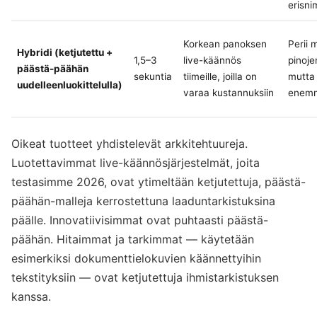
erisni
Korkean panoksen
Perii 
Hybridi (ketjutettu +
1,5–3
live-käännös
pinoj
päästä-päähän
sekuntia
tiimeille, joilla on
mutta
uudelleenluokittelulla)
varaa kustannuksiin
enemm
Oikeat tuotteet yhdistelevät arkkitehtuureja.
Luotettavimmat live-käännösjärjestelmät, joita
testasimme 2026, ovat ytimeltään ketjutettuja, päästä-
päähän-malleja kerrostettuna laaduntarkistuksina
päälle. Innovatiivisimmat ovat puhtaasti päästä-
päähän. Hitaimmat ja tarkimmat — käytetään
esimerkiksi dokumenttielokuvien käännettyihin
tekstityksiin — ovat ketjutettuja ihmistarkistuksen
kanssa.