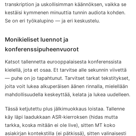
transkription ja uskollisimman käännöksen, vaikka se
kestäisi kymmenen minuuttia tunnin audiota kohden.
Se on eri työkalupino — ja eri keskustelu.
Monikieliset luennot ja
konferenssipuheenvuorot
Katsot tallennetta eurooppalaisesta konferenssista
kielellä, jota et osaa. Et tarvitse alle sekunnin viivettä
— puhe on jo tapahtunut. Tarvitset tarkat tekstitykset,
joita voit lukea alkuperäisen äänen rinnalla, mielellään
mahdollisuudella keskeyttää, kelata ja lukea uudelleen.
Tässä ketjutettu plus jälkimuokkaus loistaa. Tallenne
käy läpi laadukkaan ASR-kierroksen (hidas mutta
tarkka, koska mitään ei ole live), sitten MT koko
asiakirjan kontekstilla (ei pätkissä), sitten valinaisesti