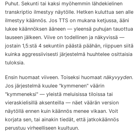
Puhut. Sekunti tai kaksi myöhemmin lähdekielinen
transkriptio ilmestyy näytölle. Hetken kuluttua sen alle
ilmestyy käännös. Jos TTS on mukana ketjussa, ääni
lukee käännöksen ääneen — yleensä puhujan tauottua
lauseen jälkeen. Viive on todellinen ja näkyvissä —
jostain 1,5:stä 4 sekuntiin päästä päähän, riippuen siitä
kuinka aggressiivisesti järjestelmä huuhtelee osittaisia
tuloksia.
Ensin huomaat viiveen. Toiseksi huomaat
näkyvyyden
.
Jos järjestelmä kuulee "kymmenen" väärin
"kymmeneksi" — yleistä meluisissa tiloissa tai
vieraskielisillä aksenteilla — näet väärän version
näytöllä ennen kuin käännös menee vikaan. Voit
korjata sen, tai ainakin tiedät, että jatkokäännös
perustuu virheelliseen kuultuun.