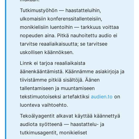
Tutkimustyöhön — haastatteluihin,
ulkomaisiin konferenssitallenteisiin,
monikielisiin luentoihin — tarkkuus voittaa
nopeuden aina. Pitkä nauhoitettu audio ei
tarvitse reaaliaikaisuutta; se tarvitsee
uskollisen käännöksen.
Linnk ei tarjoa reaaliaikaista
äänenkääntämistä. Käännämme asiakirjoja ja
tiivistämme pitkiä sisältöjä. Äänen
tallentamiseen ja muuntamiseen
tekstimuotoiseksi artefaktiksi
audien.to
on
luonteva vaihtoehto.
Tekoälyagentit alkavat käyttää käännettyä
audiota syötteenä — haastattelu- ja
tutkimusagentit, monikieliset