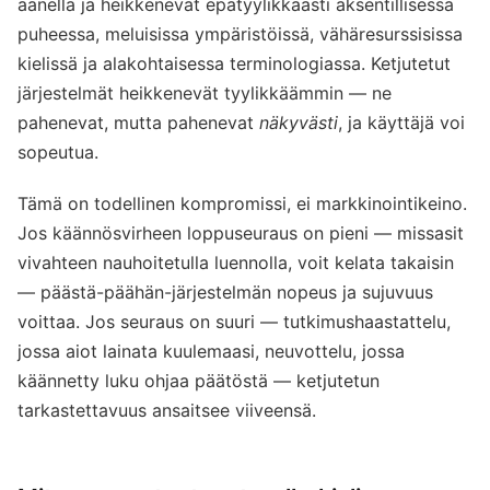
äänellä ja heikkenevät epätyylikkäästi aksentillisessa
puheessa, meluisissa ympäristöissä, vähäresurssisissa
kielissä ja alakohtaisessa terminologiassa. Ketjutetut
järjestelmät heikkenevät tyylikkäämmin — ne
pahenevat, mutta pahenevat
näkyvästi
, ja käyttäjä voi
sopeutua.
Tämä on todellinen kompromissi, ei markkinointikeino.
Jos käännösvirheen loppuseuraus on pieni — missasit
vivahteen nauhoitetulla luennolla, voit kelata takaisin
— päästä-päähän-järjestelmän nopeus ja sujuvuus
voittaa. Jos seuraus on suuri — tutkimushaastattelu,
jossa aiot lainata kuulemaasi, neuvottelu, jossa
käännetty luku ohjaa päätöstä — ketjutetun
tarkastettavuus ansaitsee viiveensä.