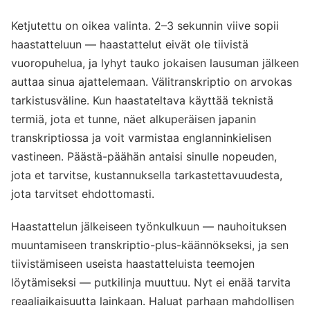
Ketjutettu on oikea valinta. 2–3 sekunnin viive sopii
haastatteluun — haastattelut eivät ole tiivistä
vuoropuhelua, ja lyhyt tauko jokaisen lausuman jälkeen
auttaa sinua ajattelemaan. Välitranskriptio on arvokas
tarkistusväline. Kun haastateltava käyttää teknistä
termiä, jota et tunne, näet alkuperäisen japanin
transkriptiossa ja voit varmistaa englanninkielisen
vastineen. Päästä-päähän antaisi sinulle nopeuden,
jota et tarvitse, kustannuksella tarkastettavuudesta,
jota tarvitset ehdottomasti.
Haastattelun jälkeiseen työnkulkuun — nauhoituksen
muuntamiseen transkriptio-plus-käännökseksi, ja sen
tiivistämiseen useista haastatteluista teemojen
löytämiseksi — putkilinja muuttuu. Nyt ei enää tarvita
reaaliaikaisuutta lainkaan. Haluat parhaan mahdollisen