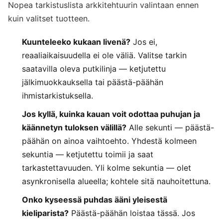
Nopea tarkistuslista arkkitehtuurin valintaan ennen
kuin valitset tuotteen.
Kuunteleeko kukaan livenä?
Jos ei,
reaaliaikaisuudella ei ole väliä. Valitse tarkin
saatavilla oleva putkilinja — ketjutettu
jälkimuokkauksella tai päästä-päähän
ihmistarkistuksella.
Jos kyllä, kuinka kauan voit odottaa puhujan ja
käännetyn tuloksen välillä?
Alle sekunti — päästä-
päähän on ainoa vaihtoehto. Yhdestä kolmeen
sekuntia — ketjutettu toimii ja saat
tarkastettavuuden. Yli kolme sekuntia — olet
asynkronisella alueella; kohtele sitä nauhoitettuna.
Onko kyseessä puhdas ääni yleisestä
kieliparista?
Päästä-päähän loistaa tässä. Jos