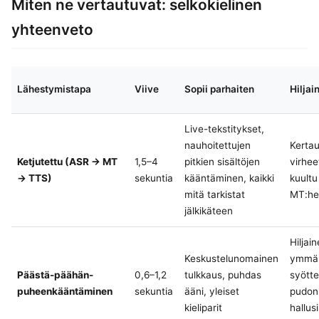
Miten ne vertautuvat: selkokielinen
yhteenveto
Lähestymistapa
Viive
Sopii parhaiten
Hiljai
Live-tekstitykset,
nauhoitettujen
Kerta
Ketjutettu (ASR → MT
1,5–4
pitkien sisältöjen
virhee
→ TTS)
sekuntia
kääntäminen, kaikki
kuultu
mitä tarkistat
MT:he
jälkikäteen
Hiljai
Keskustelunomainen
ymmä
Päästä-päähän-
0,6–1,2
tulkkaus, puhdas
syötte
puheenkääntäminen
sekuntia
ääni, yleiset
pudon
kieliparit
hallus