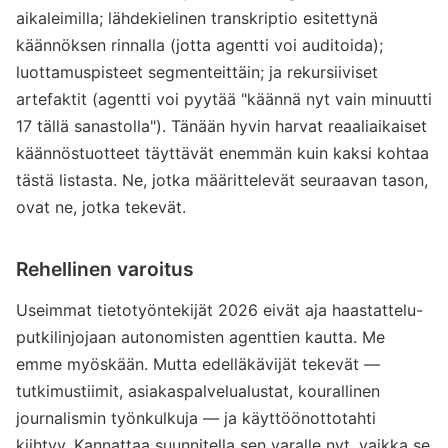
aikaleimilla; lähdekielinen transkriptio esitettynä
käännöksen rinnalla (jotta agentti voi auditoida);
luottamuspisteet segmenteittäin; ja rekursiiviset
artefaktit (agentti voi pyytää "käännä nyt vain minuutti
17 tällä sanastolla"). Tänään hyvin harvat reaaliaikaiset
käännöstuotteet täyttävät enemmän kuin kaksi kohtaa
tästä listasta. Ne, jotka määrittelevät seuraavan tason,
ovat ne, jotka tekevät.
Rehellinen varoitus
Useimmat tietotyöntekijät 2026 eivät aja haastattelu-
putkilinjojaan autonomisten agenttien kautta. Me
emme myöskään. Mutta edelläkävijät tekevät —
tutkimustiimit, asiakaspalvelualustat, kourallinen
journalismin työnkulkuja — ja käyttöönottotahti
kiihtyy. Kannattaa suunnitella sen varalle nyt, vaikka se