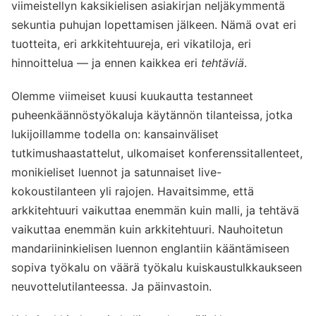
viimeistellyn kaksikielisen asiakirjan neljäkymmentä
sekuntia puhujan lopettamisen jälkeen. Nämä ovat eri
tuotteita, eri arkkitehtuureja, eri vikatiloja, eri
hinnoittelua — ja ennen kaikkea eri
tehtäviä
.
Olemme viimeiset kuusi kuukautta testanneet
puheenkäännöstyökaluja käytännön tilanteissa, jotka
lukijoillamme todella on: kansainväliset
tutkimushaastattelut, ulkomaiset konferenssitallenteet,
monikieliset luennot ja satunnaiset live-
kokoustilanteen yli rajojen. Havaitsimme, että
arkkitehtuuri vaikuttaa enemmän kuin malli, ja tehtävä
vaikuttaa enemmän kuin arkkitehtuuri. Nauhoitetun
mandariininkielisen luennon englantiin kääntämiseen
sopiva työkalu on väärä työkalu kuiskaustulkkaukseen
neuvottelutilanteessa. Ja päinvastoin.