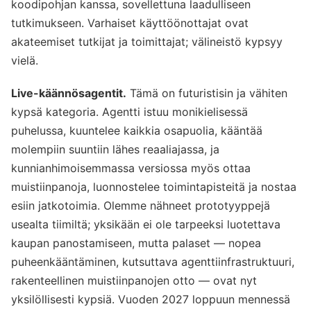
koodipohjan kanssa, sovellettuna laadulliseen
tutkimukseen. Varhaiset käyttöönottajat ovat
akateemiset tutkijat ja toimittajat; välineistö kypsyy
vielä.
Live-käännösagentit.
Tämä on futuristisin ja vähiten
kypsä kategoria. Agentti istuu monikielisessä
puhelussa, kuuntelee kaikkia osapuolia, kääntää
molempiin suuntiin lähes reaaliajassa, ja
kunnianhimoisemmassa versiossa myös ottaa
muistiinpanoja, luonnostelee toimintapisteitä ja nostaa
esiin jatkotoimia. Olemme nähneet prototyyppejä
usealta tiimiltä; yksikään ei ole tarpeeksi luotettava
kaupan panostamiseen, mutta palaset — nopea
puheenkääntäminen, kutsuttava agenttiinfrastruktuuri,
rakenteellinen muistiinpanojen otto — ovat nyt
yksilöllisesti kypsiä. Vuoden 2027 loppuun mennessä