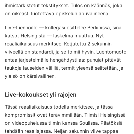
ihmistarkistetut tekstitykset. Tulos on käännös, joka
on oikeasti luotettava opiskelun apuvälineenä.
Live-luennoille — kollegasi esittelee Berliinissä, sinä
katsot Helsingistä — laskelma muuttuu. Nyt
reaaliaikaisuus merkitsee. Ketjutettu 2 sekunnin
viiveellä on standardi, ja se toimii hyvin. Luentomuoto
antaa järjestelmälle hengähdystilaa: puhujat pitävät
taukoja lauseiden välillä, termit yleensä selitetään, ja
yleisö on kärsivällinen.
Live-kokoukset yli rajojen
Tässä reaaliaikaisuus todella merkitsee, ja tässä
kompromissit ovat terävimmillään. Tiimisi Helsingissä
on videopuhelussa tiimin kanssa Soulissa. Päätöksiä
tehdään reaaliajassa. Neljän sekunnin viive tappaa