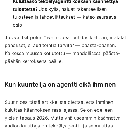
Kuluttaako tekoälyagentti koskaan käännettyä
tulostetta?
Jos kyllä, haluat rakenteellisen
tulosteen ja lähdeviittaukset — katso seuraava
osio.
Jos valitsit polun "live, nopea, puhdas kielipari, matalat
panokset, ei auditointia tarvita" — päästä-päähän.
Kaikessa muussa ketjutettu — mahdollisesti päästä-
päähän kerroksena päälle.
Kun kuuntelija on agentti eikä ihminen
Suurin osa tästä artikkelista olettaa, että ihminen
kuluttaa käännöksen reaaliajassa. Se on edelleen
yleisin tapaus 2026. Mutta yhä useammin käännetyn
audion kuluttaja on tekoälyagentti, ja se muuttaa