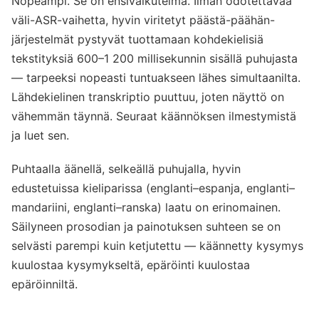
Nopeampi. Se on ensivaikutelma. Ilman odotettavaa
väli-ASR-vaihetta, hyvin viritetyt päästä-päähän-
järjestelmät pystyvät tuottamaan kohdekielisiä
tekstityksiä 600–1 200 millisekunnin sisällä puhujasta
— tarpeeksi nopeasti tuntuakseen lähes simultaanilta.
Lähdekielinen transkriptio puuttuu, joten näyttö on
vähemmän täynnä. Seuraat käännöksen ilmestymistä
ja luet sen.
Puhtaalla äänellä, selkeällä puhujalla, hyvin
edustetuissa kieliparissa (englanti–espanja, englanti–
mandariini, englanti–ranska) laatu on erinomainen.
Säilyneen prosodian ja painotuksen suhteen se on
selvästi parempi kuin ketjutettu — käännetty kysymys
kuulostaa kysymykseltä, epäröinti kuulostaa
epäröinniltä.