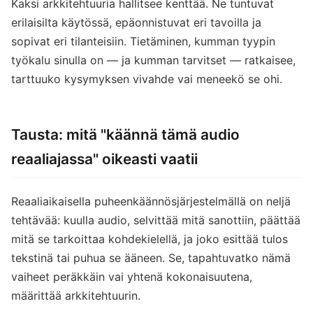
Kaksi arkkitehtuuria hallitsee kenttää. Ne tuntuvat
erilaisilta käytössä, epäonnistuvat eri tavoilla ja
sopivat eri tilanteisiin. Tietäminen, kumman tyypin
työkalu sinulla on — ja kumman tarvitset — ratkaisee,
tarttuuko kysymyksen vivahde vai meneekö se ohi.
Tausta: mitä "käännä tämä audio
reaaliajassa" oikeasti vaatii
Reaaliaikaisella puheenkäännösjärjestelmällä on neljä
tehtävää: kuulla audio, selvittää mitä sanottiin, päättää
mitä se tarkoittaa kohdekielellä, ja joko esittää tulos
tekstinä tai puhua se ääneen. Se, tapahtuvatko nämä
vaiheet peräkkäin vai yhtenä kokonaisuutena,
määrittää arkkitehtuurin.