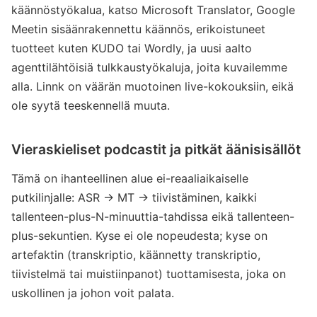
käännöstyökalua, katso Microsoft Translator, Google
Meetin sisäänrakennettu käännös, erikoistuneet
tuotteet kuten KUDO tai Wordly, ja uusi aalto
agenttilähtöisiä tulkkaustyökaluja, joita kuvailemme
alla. Linnk on väärän muotoinen live-kokouksiin, eikä
ole syytä teeskennellä muuta.
Vieraskieliset podcastit ja pitkät äänisisällöt
Tämä on ihanteellinen alue ei-reaaliaikaiselle
putkilinjalle: ASR → MT → tiivistäminen, kaikki
tallenteen-plus-N-minuuttia-tahdissa eikä tallenteen-
plus-sekuntien. Kyse ei ole nopeudesta; kyse on
artefaktin (transkriptio, käännetty transkriptio,
tiivistelmä tai muistiinpanot) tuottamisesta, joka on
uskollinen ja johon voit palata.