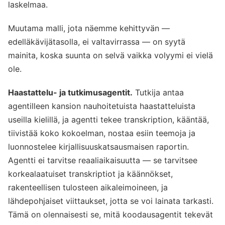
laskelmaa.
Muutama malli, jota näemme kehittyvän —
edelläkävijätasolla, ei valtavirrassa — on syytä
mainita, koska suunta on selvä vaikka volyymi ei vielä
ole.
Haastattelu- ja tutkimusagentit.
Tutkija antaa
agentilleen kansion nauhoitetuista haastatteluista
useilla kielillä, ja agentti tekee transkription, kääntää,
tiivistää koko kokoelman, nostaa esiin teemoja ja
luonnostelee kirjallisuuskatsausmaisen raportin.
Agentti ei tarvitse reaaliaikaisuutta — se tarvitsee
korkealaatuiset transkriptiot ja käännökset,
rakenteellisen tulosteen aikaleimoineen, ja
lähdepohjaiset viittaukset, jotta se voi lainata tarkasti.
Tämä on olennaisesti se, mitä koodausagentit tekevät