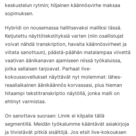
keskustelun rytmin; hiljainen käännösvirhe maksaa
sopimuksen.
Hybridi on nousemassa hallitsevaksi malliksi tässä.
Ketjutettu näyttötekstityksiä varten (niin osallistujat
voivat nähdä transkription, havaita käännösvirheet ja
viitata sanottuun), päästä-päähän matalampaa viivettä
vaativan äänikanavan ajamiseen niissä työkaluissa,
jotka sellaisen tarjoavat. Parhaat live-
kokoussovellukset näyttävät nyt molemmat: lähes-
reaaliaikainen äänikäännös korvassasi, plus hieman
hitaampi tekstitranskriptio näytöllä, jonka malli on
ehtinyt varmistaa.
On sanottava suoraan: Linnk ei kilpaile tällä
segmentillä. Meidän työkalumme kääntävät asiakirjoja
ja tiivistävät pitkiä sisältöjä. Jos etsit live-kokouksen