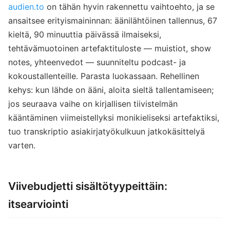
audien.to
on tähän hyvin rakennettu vaihtoehto, ja se
ansaitsee erityismaininnan: äänilähtöinen tallennus, 67
kieltä, 90 minuuttia päivässä ilmaiseksi,
tehtävämuotoinen artefaktituloste — muistiot, show
notes, yhteenvedot — suunniteltu podcast- ja
kokoustallenteille. Parasta luokassaan. Rehellinen
kehys: kun lähde on ääni, aloita sieltä tallentamiseen;
jos seuraava vaihe on kirjallisen tiivistelmän
kääntäminen viimeistellyksi monikieliseksi artefaktiksi,
tuo transkriptio asiakirjatyökulkuun jatkokäsittelyä
varten.
Viivebudjetti sisältötyypeittäin:
itsearviointi