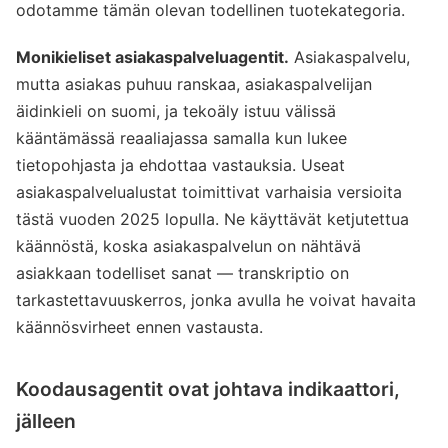
odotamme tämän olevan todellinen tuotekategoria.
Monikieliset asiakaspalveluagentit.
Asiakaspalvelu,
mutta asiakas puhuu ranskaa, asiakaspalvelijan
äidinkieli on suomi, ja tekoäly istuu välissä
kääntämässä reaaliajassa samalla kun lukee
tietopohjasta ja ehdottaa vastauksia. Useat
asiakaspalvelualustat toimittivat varhaisia versioita
tästä vuoden 2025 lopulla. Ne käyttävät ketjutettua
käännöstä, koska asiakaspalvelun on nähtävä
asiakkaan todelliset sanat — transkriptio on
tarkastettavuuskerros, jonka avulla he voivat havaita
käännösvirheet ennen vastausta.
Koodausagentit ovat johtava indikaattori,
jälleen