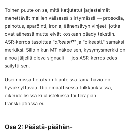
Toinen puute on se, mitä ketjutetut järjestelmät
menettävät mallien välisessä siirtymässä — prosodia,
painotus, epäröinti, ironia, äänensävyn vihjeet, jotka
ovat äänessä mutta eivät koskaan päädy tekstiin.
ASR-kerros tasoittaa "
oikeasti
?" ja "oikeasti." samaksi
merkiksi. Silloin kun MT näkee sen, kysymysmerkki on
ainoa jäljellä oleva signaali — jos ASR-kerros edes
säilytti sen.
Useimmissa tietotyön tilanteissa tämä häviö on
hyväksyttävää. Diplomaattisessa tulkkauksessa,
oikeudellisissa kuulusteluissa tai terapian
transkriptiossa ei.
Osa 2: Päästä-päähän-