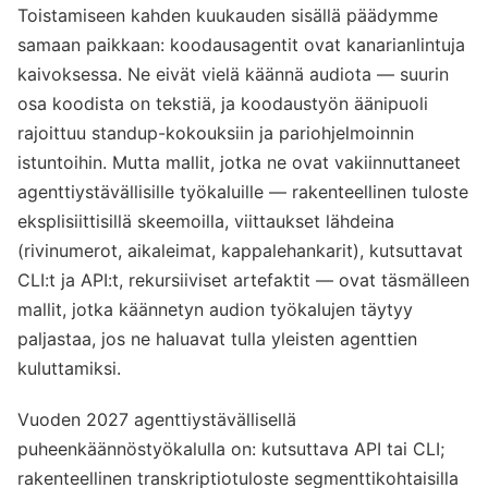
Toistamiseen kahden kuukauden sisällä päädymme
samaan paikkaan: koodausagentit ovat kanarianlintuja
kaivoksessa. Ne eivät vielä käännä audiota — suurin
osa koodista on tekstiä, ja koodaustyön äänipuoli
rajoittuu standup-kokouksiin ja pariohjelmoinnin
istuntoihin. Mutta mallit, jotka ne ovat vakiinnuttaneet
agenttiystävällisille työkaluille — rakenteellinen tuloste
eksplisiittisillä skeemoilla, viittaukset lähdeina
(rivinumerot, aikaleimat, kappalehankarit), kutsuttavat
CLI:t ja API:t, rekursiiviset artefaktit — ovat täsmälleen
mallit, jotka käännetyn audion työkalujen täytyy
paljastaa, jos ne haluavat tulla yleisten agenttien
kuluttamiksi.
Vuoden 2027 agenttiystävällisellä
puheenkäännöstyökalulla on: kutsuttava API tai CLI;
rakenteellinen transkriptiotuloste segmenttikohtaisilla