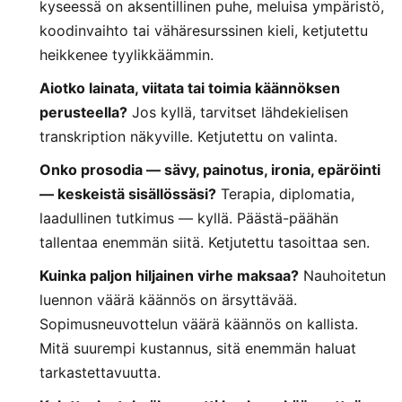
kyseessä on aksentillinen puhe, meluisa ympäristö,
koodinvaihto tai vähäresurssinen kieli, ketjutettu
heikkenee tyylikkäämmin.
Aiotko lainata, viitata tai toimia käännöksen
perusteella?
Jos kyllä, tarvitset lähdekielisen
transkription näkyville. Ketjutettu on valinta.
Onko prosodia — sävy, painotus, ironia, epäröinti
— keskeistä sisällössäsi?
Terapia, diplomatia,
laadullinen tutkimus — kyllä. Päästä-päähän
tallentaa enemmän siitä. Ketjutettu tasoittaa sen.
Kuinka paljon hiljainen virhe maksaa?
Nauhoitetun
luennon väärä käännös on ärsyttävää.
Sopimusneuvottelun väärä käännös on kallista.
Mitä suurempi kustannus, sitä enemmän haluat
tarkastettavuutta.