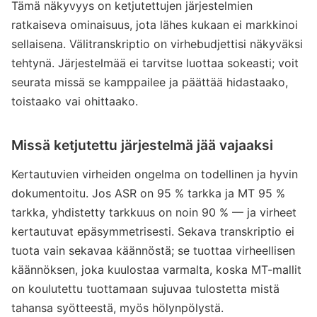
Tämä näkyvyys on ketjutettujen järjestelmien
ratkaiseva ominaisuus, jota lähes kukaan ei markkinoi
sellaisena. Välitranskriptio on virhebudjettisi näkyväksi
tehtynä. Järjestelmää ei tarvitse luottaa sokeasti; voit
seurata missä se kamppailee ja päättää hidastaako,
toistaako vai ohittaako.
Missä ketjutettu järjestelmä jää vajaaksi
Kertautuvien virheiden ongelma on todellinen ja hyvin
dokumentoitu. Jos ASR on 95 % tarkka ja MT 95 %
tarkka, yhdistetty tarkkuus on noin 90 % — ja virheet
kertautuvat epäsymmetrisesti. Sekava transkriptio ei
tuota vain sekavaa käännöstä; se tuottaa virheellisen
käännöksen, joka kuulostaa varmalta, koska MT-mallit
on koulutettu tuottamaan sujuvaa tulostetta mistä
tahansa syötteestä, myös hölynpölystä.