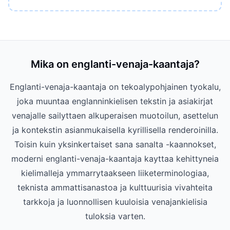
Mika on englanti-venaja-kaantaja?
Englanti-venaja-kaantaja on tekoalypohjainen tyokalu,
joka muuntaa englanninkielisen tekstin ja asiakirjat
venajalle sailyttaen alkuperaisen muotoilun, asettelun
ja kontekstin asianmukaisella kyrillisella renderoinilla.
Toisin kuin yksinkertaiset sana sanalta -kaannokset,
moderni englanti-venaja-kaantaja kayttaa kehittyneia
kielimalleja ymmarrytaakseen liiketerminologiaa,
teknista ammattisanastoa ja kulttuurisia vivahteita
tarkkoja ja luonnollisen kuuloisia venajankielisia
tuloksia varten.