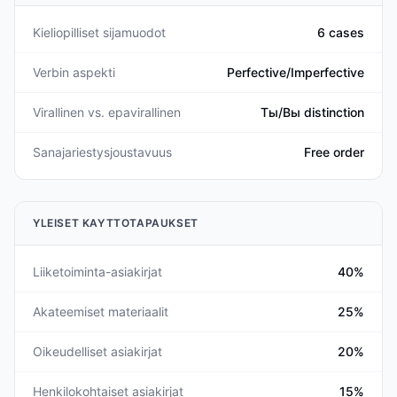
Kieliopilliset sijamuodot
6 cases
Verbin aspekti
Perfective/Imperfective
Virallinen vs. epavirallinen
Ты/Вы distinction
Sanajariestysjoustavuus
Free order
YLEISET KAYTTOTAPAUKSET
Liiketoiminta-asiakirjat
40%
Akateemiset materiaalit
25%
Oikeudelliset asiakirjat
20%
Henkilokohtaiset asiakirjat
15%