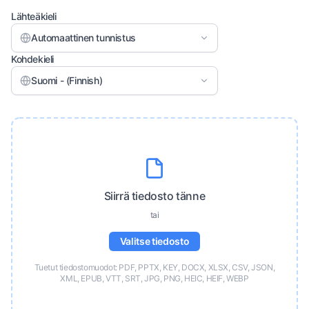
Lähteäkieli
Automaattinen tunnistus
Kohdekieli
Suomi - (Finnish)
Siirrä tiedosto tänne
tai
Valitse tiedosto
Tuetut tiedostomuodot: PDF, PPTX, KEY, DOCX, XLSX, CSV, JSON,
XML, EPUB, VTT, SRT, JPG, PNG, HEIC, HEIF, WEBP