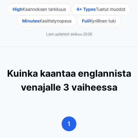
High
Kaannoksen tarkkuus
4+ Types
Tuetut muodot
Minutes
Kasittelynopeus
Full
Kyrillinen tuki
Last updated:
elokuu 2026
Kuinka kaantaa englannista
venajalle 3 vaiheessa
1