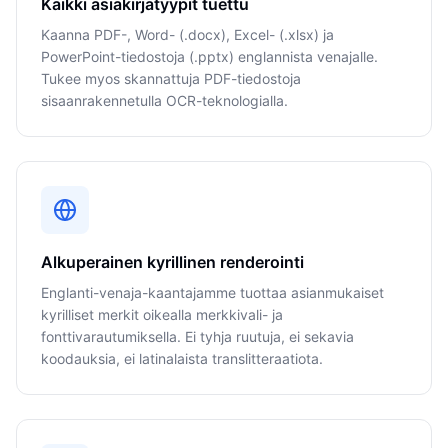
Kaikki asiakirjatyypit tuettu
Kaanna PDF-, Word- (.docx), Excel- (.xlsx) ja
PowerPoint-tiedostoja (.pptx) englannista venajalle.
Tukee myos skannattuja PDF-tiedostoja
sisaanrakennetulla OCR-teknologialla.
Alkuperainen kyrillinen renderointi
Englanti-venaja-kaantajamme tuottaa asianmukaiset
kyrilliset merkit oikealla merkkivali- ja
fonttivarautumiksella. Ei tyhja ruutuja, ei sekavia
koodauksia, ei latinalaista translitteraatiota.