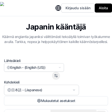
Kirjaudu sisään
Aloita
Japanin kääntäjä
Käännä englantia japaniksi välittömästi tekoälyllä toimivan työkalumme
avulla. Tarkka, nopea ja helppokäyttöinen kaikille käännöstarpeillesi.
Lähteäkieli
English - (English (US))
Kohdekieli
日本語 - (Japanese)
Mukautetut asetukset