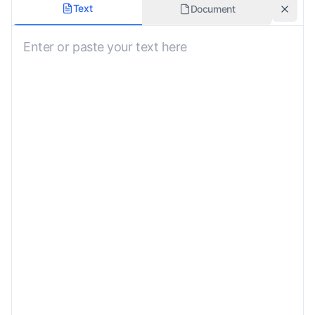
Käännöksen tyyli
Text
Document
Ei määritetty
Säilytä alkuperäinen muotoilu
Aihealue
Ei määritetty
Sisällytä furigana
Mukautetut ohjeet