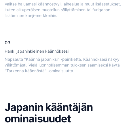
Valitse haluamasi käännöstyyli, aihealue ja muut lisäasetukset,
kuten alkuperäisen muotoilun säilyttäminen tai furiganan
lisääminen kanji-merkkeihin.
03
Hanki japaninkielinen käännöksesi
Napsauta "Käännä japaniksi" -painiketta. Käännöksesi näkyy
välittömästi. Vielä luonnollisemman tuloksen saamiseksi käytä
"Tarkenna käännöstä" -ominaisuutta.
Japanin kääntäjän
ominaisuudet