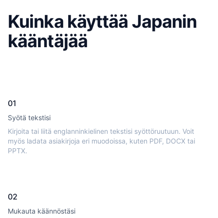
Kuinka käyttää Japanin
kääntäjää
01
Syötä tekstisi
Kirjoita tai liitä englanninkielinen tekstisi syöttöruutuun. Voit
myös ladata asiakirjoja eri muodoissa, kuten PDF, DOCX tai
PPTX.
02
Mukauta käännöstäsi