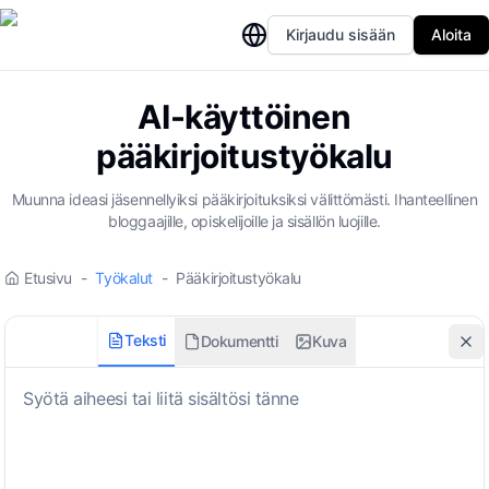
Kirjaudu sisään
Aloita
AI-käyttöinen
pääkirjoitustyökalu
Muunna ideasi jäsennellyiksi pääkirjoituksiksi välittömästi. Ihanteellinen
bloggaajille, opiskelijoille ja sisällön luojille.
Etusivu
-
Työkalut
-
Pääkirjoitustyökalu
Teksti
Dokumentti
Kuva