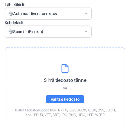
Lähteäkieli
Automaattinen tunnistus
Kohdekieli
Suomi - (Finnish)
Siirrä tiedosto tänne
tai
Valitse tiedosto
Tuetut tiedostomuodot: PDF, PPTX, KEY, DOCX, XLSX, CSV, JSON,
XML, EPUB, VTT, SRT, JPG, PNG, HEIC, HEIF, WEBP