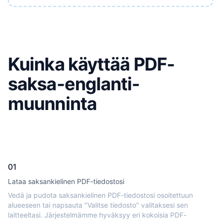
Kuinka käyttää PDF-
saksa-englanti-
muunninta
01
Lataa saksankielinen PDF-tiedostosi
Vedä ja pudota saksankielinen PDF-tiedostosi osoitettuun
alueeseen tai napsauta "Valitse tiedosto" valitaksesi sen
laitteeltasi. Järjestelmämme hyväksyy eri kokoisia PDF-