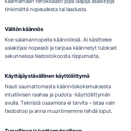
kääntämään tehokkaasti jopa laajoja asiakirjoja
tinkimättä nopeudesta tai laadusta.
Välitön käännös
Koe salamannopeita käännöksiä. AI käsittelee
asiakirjasi nopeasti ja tarjoaa käännetyt tulokset
sekunneissa tiedostokoosta riippumatta.
Käyttäjäystävällinen käyttöliittymä
Nauti saumattomasta käännöskokemuksesta
intuitiivisen raahaa ja pudota -käyttöliittymän
avulla. Teknistä osaamista ei tarvita – lataa vain
tiedostosi ja anna muuntimemme tehdä loput.
Turvallinen ja luottamuksellinen