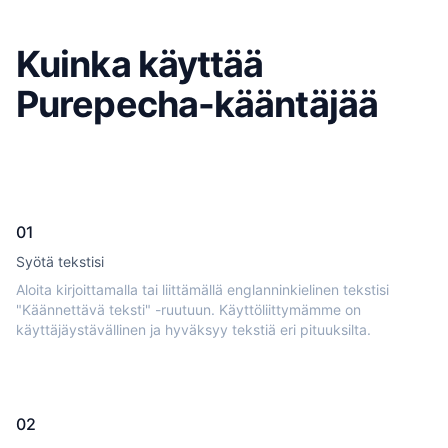
Kuinka käyttää
Purepecha-kääntäjää
01
Syötä tekstisi
Aloita kirjoittamalla tai liittämällä englanninkielinen tekstisi
"Käännettävä teksti" -ruutuun. Käyttöliittymämme on
käyttäjäystävällinen ja hyväksyy tekstiä eri pituuksilta.
02