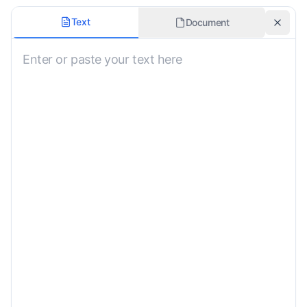
Käännöstyyli
Text
Document
Ei Määritelty
Sisällytä Ääntämisohje
Kulttuurikonteksti
Ei Määritelty
Lisähuomautukset Käännöksestä