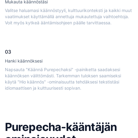
Mukauta käännöstäsi
Valitse haluamasi käännöstyyli, kulttuurikonteksti ja kaikki muut
vaatimukset käyttämällä annettuja mukautettuja vaihtoehtoja.
Voit myös kytkeä ääntämisohjeen päälle tarvittaessa.
03
Hanki käännöksesi
Napsauta "Käännä Purepechaksi" -painiketta saadaksesi
käännöksen välittömästi. Tarkemman tuloksen saamiseksi
käytä "Hio käännös" -ominaisuutta tehdäksesi tekstistäsi
idiomaattisen ja kulttuurisesti sopivan.
Purepecha-kääntäjän