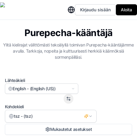
Kirjaudu sisään
Aloita
Purepecha-kääntäjä
Ylitä kielirajat välittömästi tekoälyllä toimivan Purepecha-kääntäjämme
avulla. Tarkkoja, nopeita ja kulttuurisesti herkkiä käännöksiä
sormenpäilläsi.
Lähteäkieli
English - (English (US))
Kohdekieli
tsz - (tsz)
Mukautetut asetukset