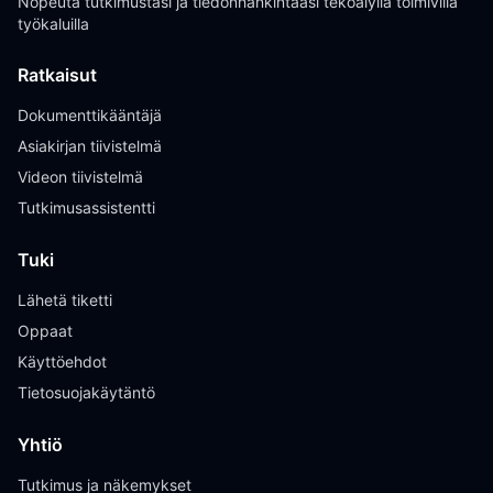
Nopeuta tutkimustasi ja tiedonhankintaasi tekoälyllä toimivilla
työkaluilla
Ratkaisut
Dokumenttikääntäjä
Asiakirjan tiivistelmä
Videon tiivistelmä
Tutkimusassistentti
Tuki
Lähetä tiketti
Oppaat
Käyttöehdot
Tietosuojakäytäntö
Yhtiö
Tutkimus ja näkemykset