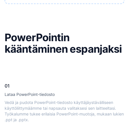
PowerPointin
kääntäminen espanjaksi
01
Lataa PowerPoint-tiedosto
Vedä ja pudota PowerPoint-tiedosto käyttäjäystävälliseen
käyttöliittymäämme tai napsauta valitaksesi sen laitteeltasi.
Työkalumme tukee erilaisia PowerPoint-muotoja, mukaan lukien
.ppt ja .pptx.