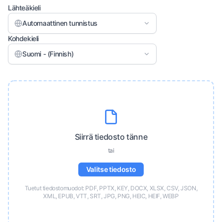
Lähteäkieli
Automaattinen tunnistus
Kohdekieli
Suomi - (Finnish)
Siirrä tiedosto tänne
tai
Valitse tiedosto
Tuetut tiedostomuodot: PDF, PPTX, KEY, DOCX, XLSX, CSV, JSON,
XML, EPUB, VTT, SRT, JPG, PNG, HEIC, HEIF, WEBP