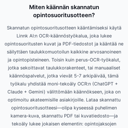
Miten käännän skannatun
opintosuoritusotteen?
Skannatun opintosuoritusotteen kääntämiseksi käytä
Linnk AI:n OCR-käännöstyökalua, joka lukee
opintosuoritusten kuvat ja PDF-tiedostot ja kääntää ne
säilyttäen taulukkomuotoilun kaikkine arvosanoineen
ja opintopisteineen. Toisin kuin perus-OCR-työkalut,
jotka sekoittavat taulukkorakenteet, tai manuaaliset
käännöspalvelut, jotka vievät 5-7 arkipäivää, tämä
työkalu yhdistää moni-tekoäly OCR:n (ChatGPT +
Claude + Gemini) välittömään käännökseen, joka on
optimoitu akateemisille asiakirjoille. Lataa skannattu
opintosuoritusotteesi—olipa kyseessä puhelimen
kamera-kuva, skannattu PDF tai kuvatiedosto—ja
tekoäly lukee jokaisen elementin: opintojaksojen