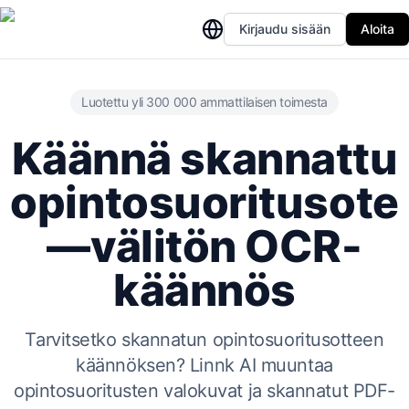
Kirjaudu sisään
Aloita
Luotettu yli 300 000 ammattilaisen toimesta
Käännä skannattu
opintosuoritusote
—välitön OCR-
käännös
Tarvitsetko skannatun opintosuoritusotteen
käännöksen? Linnk AI muuntaa
opintosuoritusten valokuvat ja skannatut PDF-