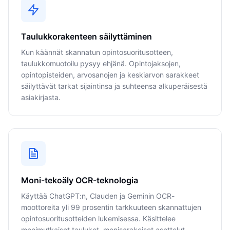
Taulukkorakenteen säilyttäminen
Kun käännät skannatun opintosuoritusotteen,
taulukkomuotoilu pysyy ehjänä. Opintojaksojen,
opintopisteiden, arvosanojen ja keskiarvon sarakkeet
säilyttävät tarkat sijaintinsa ja suhteensa alkuperäisestä
asiakirjasta.
Moni-tekoäly OCR-teknologia
Käyttää ChatGPT:n, Clauden ja Geminin OCR-
moottoreita yli 99 prosentin tarkkuuteen skannattujen
opintosuoritusotteiden lukemisessa. Käsittelee
monimutkaiset taulukot, monisarakeiset asettelut,