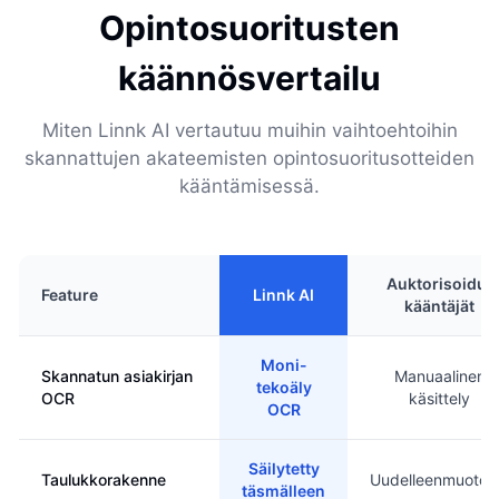
Opintosuoritusten
käännösvertailu
Miten Linnk AI vertautuu muihin vaihtoehtoihin
skannattujen akateemisten opintosuoritusotteiden
kääntämisessä.
Auktorisoidut
Feature
Linnk AI
kääntäjät
Moni-
Skannatun asiakirjan
Manuaalinen
tekoäly
OCR
käsittely
OCR
Säilytetty
Taulukkorakenne
Uudelleenmuotoil
täsmälleen