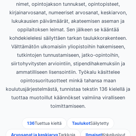
nimet, opintojakson tunnukset, opintopisteet,
kirjainarvosanat, numeeriset arvosanat, keskiarvon,
lukukausien päivämäärät, akateemisen aseman ja
oppilaitoksen leimat. Sen jälkeen se kääntää
kohdekielelesi säilyttäen tarkan taulukkorakenteen.
Välttämätön ulkomaisiin yliopistoihin hakemiseen,
tutkintojen tunnustamiseen, jatko-opintoihin,
siirtohyvitysten arviointiin, stipendihakemuksiin ja
ammatilliseen lisensointiin. Työkalu käsittelee
opintosuoritusotteet minkä tahansa maan
koulutusjärjestelmästä, tunnistaa tekstin 136 kielellä ja
tuottaa muotoillut käännökset valmiina viralliseen
toimittamiseen.
136
Tuettua kieltä
Taulukot
Säilytetty
Arvosanat ja keskiarvo
Tarkkoja
Ilmaiset
Kokeilusivut