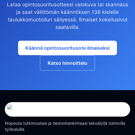
Lataa opintosuoritusotteesi valokuva tai skannaus
ja saat välittömän käännöksen 136 kielelle
taulukkomuotoilun säilyessä. Ilmaiset kokeilusivut
saatavilla.
Käännä opintosuoritusote ilmaiseksi
Katso hinnoittelu
Nopeuta tutkimustasi ja tiedonhankintaasi tekoälyllä toimivilla
työkaluilla