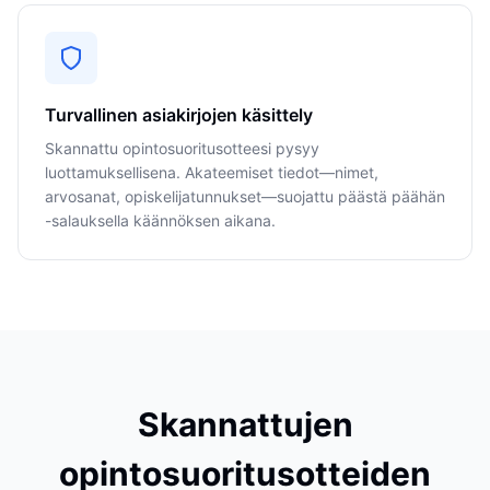
Turvallinen asiakirjojen käsittely
Skannattu opintosuoritusotteesi pysyy
luottamuksellisena. Akateemiset tiedot—nimet,
arvosanat, opiskelijatunnukset—suojattu päästä päähän
-salauksella käännöksen aikana.
Skannattujen
opintosuoritusotteiden