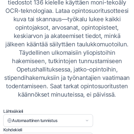
tiedostot 136 kielelle käyttäen moni-tekoäly
OCR-teknologiaa. Lataa opintosuoritusotteesi
kuva tai skannaus—työkalu lukee kaikki
opintojaksot, arvosanat, opintopisteet,
keskiarvon ja akateemiset tiedot, minkä
jälkeen kääntää säilyttäen taulukkomuotoilun.
Täydellinen ulkomaisiin yliopistoihin
hakemiseen, tutkintojen tunnustamiseen
Opetushallituksessa, jatko-opintoihin,
stipendihakemuksiin ja työnantajien vaatimaan
todentamiseen. Saat tarkat opintosuoritusten
käännökset minuuteissa, ei päivissä.
Lähteäkieli
Automaattinen tunnistus
Kohdekieli