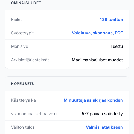
OMINAISUUDET
Kielet
136 tuettua
Syötetyypit
Valokuva, skannaus, PDF
Monisivu
Tuettu
Arviointijärjestelmät
Maailmanlaajuiset muodot
NOPEUSETU
Käsittelyaika
Minuutteja asiakirjaa kohden
vs. manuaaliset palvelut
5-7 päivää säästetty
Välitön tulos
Valmis lataukseen