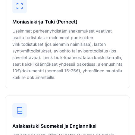
Moniasiakirja-Tuki (Perheet)
Useimmat perheenyhdistämishakemukset vaativat
useita todistuksia: molemmat puolisoiden
vihkitodistukset (jos aiemmin naimisissa), lasten
syntymätodistukset, avioehto tai avioerotodistus (jos
sovellettavaa). Linnk bulk-käännös: lataa kaikki kerralla,
saat kaikki käännökset yhdessä paketissa, alennushinta
10€/dokumentti (normaali 15-25€), yhtenäinen muotoilu
kaikille dokumenteille.
Asiakastuki Suomeksi ja Englanniksi