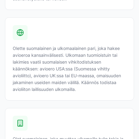
Olette suomalainen ja ulkomaalainen pari, joka hakee
avioeroa kansainvälisesti. Ulkomaan tuomioistuin tai
lakimies vaatii suomalaisen vihkitodistuksen
käännöksen: avioero USA:ssa (Suomessa vihitty
avioliitto), avioero UK:ssa tai EU-maassa, omaisuuden
jakaminen useiden maiden välillä. Käännös todistaa
avioliiton laillisuuden ulkomailla.
Olet suomalainen, joka muuttaa ulkomaille työn takia ja