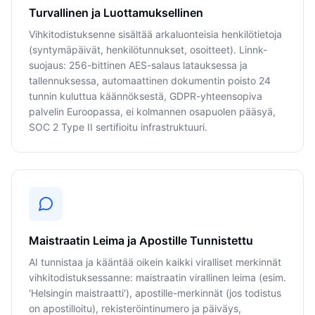
Turvallinen ja Luottamuksellinen
Vihkitodistuksenne sisältää arkaluonteisia henkilötietoja
(syntymäpäivät, henkilötunnukset, osoitteet). Linnk-
suojaus: 256-bittinen AES-salaus latauksessa ja
tallennuksessa, automaattinen dokumentin poisto 24
tunnin kuluttua käännöksestä, GDPR-yhteensopiva
palvelin Euroopassa, ei kolmannen osapuolen pääsyä,
SOC 2 Type II sertifioitu infrastruktuuri.
Maistraatin Leima ja Apostille Tunnistettu
AI tunnistaa ja kääntää oikein kaikki viralliset merkinnät
vihkitodistuksessanne: maistraatin virallinen leima (esim.
'Helsingin maistraatti'), apostille-merkinnät (jos todistus
on apostilloitu), rekisteröintinumero ja päiväys,