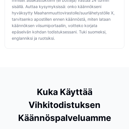
Ihmiset asiakastukitiimi (ei botteja) vastaa 24 tunnin
sisällä. Auttaa kysymyksissä: onko käännökseni
hyväksytty Maahanmuuttovirastolle/suurlähetystölle X,
tarvitsenko apostillen ennen käännöstä, miten lataan
käännöksen viisumiportaaliin, voitteko korjata
epäselvän kohdan todistuksessani. Tuki suomeksi,
englanniksi ja ruotsiksi.
Kuka Käyttää
Vihkitodistuksen
Käännöspalveluamme