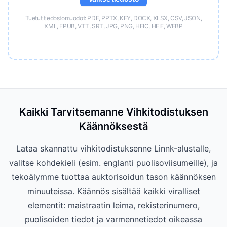
Tuetut tiedostomuodot: PDF, PPTX, KEY, DOCX, XLSX, CSV, JSON,
XML, EPUB, VTT, SRT, JPG, PNG, HEIC, HEIF, WEBP
Kaikki Tarvitsemanne Vihkitodistuksen
Käännöksestä
Lataa skannattu vihkitodistuksenne Linnk-alustalle,
valitse kohdekieli (esim. englanti puolisoviisumeille), ja
tekoälymme tuottaa auktorisoidun tason käännöksen
minuuteissa. Käännös sisältää kaikki viralliset
elementit: maistraatin leima, rekisterinumero,
puolisoiden tiedot ja varmennetiedot oikeassa