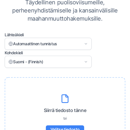
Täydellinen puolisoviisumeille,
perheenyhdistämiselle ja kansainvälisille
maahanmuuttohakemuksille.
Lähteäkieli
Automaattinen tunnistus
Kohdekieli
Suomi - (Finnish)
Siirrä tiedosto tänne
tai
Valitse tiedosto