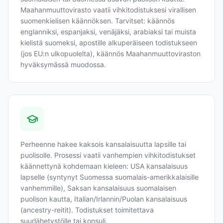
Maahanmuuttovirasto vaatii vihkitodistuksesi virallisen
suomenkielisen käännöksen. Tarvitset: käännös
englanniksi, espanjaksi, venäjäksi, arabiaksi tai muista
kielistä suomeksi, apostille alkuperäiseen todistukseen
(jos EU:n ulkopuolelta), käännös Maahanmuuttoviraston
hyväksymässä muodossa.
Perheenne hakee kaksois kansalaisuutta lapsille tai
puolisolle. Prosessi vaatii vanhempien vihkitodistukset
käännettynä kohdemaan kieleen: USA kansalaisuus
lapselle (syntynyt Suomessa suomalais-amerikkalaisille
vanhemmille), Saksan kansalaisuus suomalaisen
puolison kautta, Italian/Irlannin/Puolan kansalaisuus
(ancestry-reitit). Todistukset toimitettava
suurlähetystölle tai konsuli.