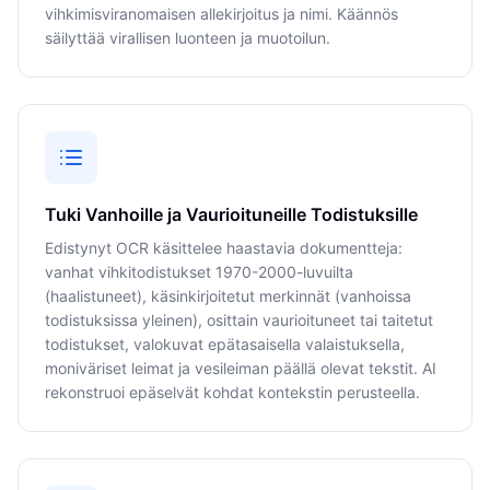
vihkimisviranomaisen allekirjoitus ja nimi. Käännös
säilyttää virallisen luonteen ja muotoilun.
Tuki Vanhoille ja Vaurioituneille Todistuksille
Edistynyt OCR käsittelee haastavia dokumentteja:
vanhat vihkitodistukset 1970-2000-luvuilta
(haalistuneet), käsinkirjoitetut merkinnät (vanhoissa
todistuksissa yleinen), osittain vaurioituneet tai taitetut
todistukset, valokuvat epätasaisella valaistuksella,
moniväriset leimat ja vesileiman päällä olevat tekstit. AI
rekonstruoi epäselvät kohdat kontekstin perusteella.