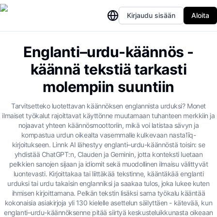
Kirjaudu sisään
Aloita
Englanti–urdu-käännös -
käännä tekstiä tarkasti
molempiin suuntiin
Tarvitsetteko luotettavan käännöksen englannista urduksi? Monet
ilmaiset työkalut rajoittavat käyttönne muutamaan tuhanteen merkkiin ja
nojaavat yhteen käännösmoottoriin, mikä voi latistaa sävyn ja
kompastua urdun oikealta vasemmalle kulkevaan nastaʿlīq-
kirjoitukseen. Linnk AI lähestyy englanti–urdu-käännöstä toisin: se
yhdistää ChatGPT:n, Clauden ja Geminin, jotta konteksti luetaan
pelkkien sanojen sijaan ja idiomit sekä muodollinen ilmaisu välittyvät
luontevasti. Kirjoittakaa tai liittäkää tekstinne, kääntäkää englanti
urduksi tai urdu takaisin englanniksi ja saakaa tulos, joka lukee kuten
ihmisen kirjoittamana. Pelkän tekstin lisäksi sama työkalu kääntää
kokonaisia asiakirjoja yli 130 kielelle asettelun säilyttäen - kätevää, kun
englanti–urdu-käännöksenne pitää siirtyä keskusteluikkunasta oikeaan