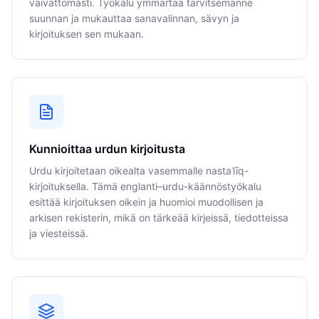
vaivattomasti. Työkalu ymmärtää tarvitsemanne
suunnan ja mukauttaa sanavalinnan, sävyn ja
kirjoituksen sen mukaan.
Kunnioittaa urdun kirjoitusta
Urdu kirjoitetaan oikealta vasemmalle nastaʿlīq-
kirjoituksella. Tämä englanti–urdu-käännöstyökalu
esittää kirjoituksen oikein ja huomioi muodollisen ja
arkisen rekisterin, mikä on tärkeää kirjeissä, tiedotteissa
ja viesteissä.