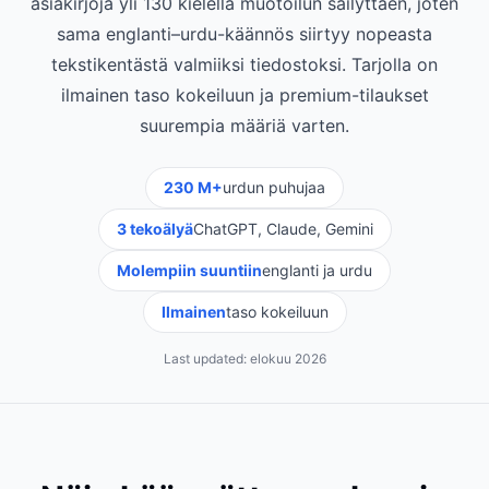
asiakirjoja yli 130 kielellä muotoilun säilyttäen, joten
sama englanti–urdu-käännös siirtyy nopeasta
tekstikentästä valmiiksi tiedostoksi. Tarjolla on
ilmainen taso kokeiluun ja premium-tilaukset
suurempia määriä varten.
230 M+
urdun puhujaa
3 tekoälyä
ChatGPT, Claude, Gemini
Molempiin suuntiin
englanti ja urdu
Ilmainen
taso kokeiluun
Last updated:
elokuu 2026