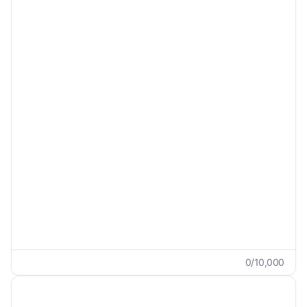
Ei määritelty
Sisällytä transliteroidut sanat
Mukautetut vaatimukset
0
/
10,000