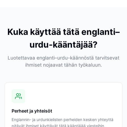
Kuka käyttää tätä englanti–
urdu-kääntäjää?
Luotettavaa englanti–urdu-käännöstä tarvitsevat
ihmiset nojaavat tähän työkaluun.
Perheet ja yhteisöt
Englannin- ja urdunkielisten perheiden kesken yhteyttä
pitävät ihmiset käyttävät tätä kääntäjää viesteihin,