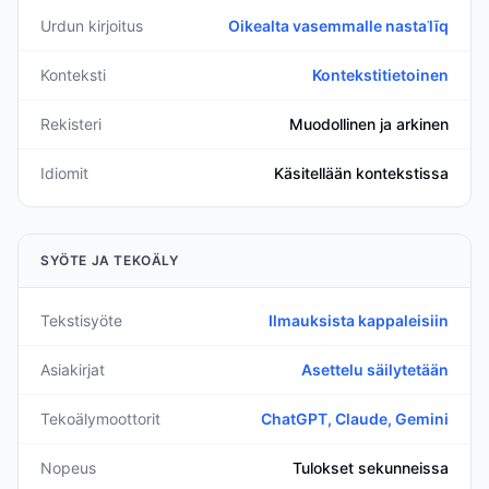
Urdun kirjoitus
Oikealta vasemmalle nastaʿlīq
Konteksti
Kontekstitietoinen
Rekisteri
Muodollinen ja arkinen
Idiomit
Käsitellään kontekstissa
SYÖTE JA TEKOÄLY
Tekstisyöte
Ilmauksista kappaleisiin
Asiakirjat
Asettelu säilytetään
Tekoälymoottorit
ChatGPT, Claude, Gemini
Nopeus
Tulokset sekunneissa