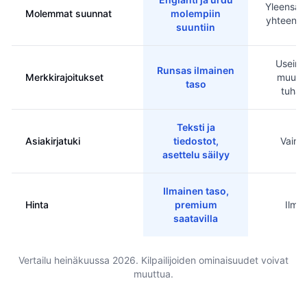
Yleensä 
Molemmat suunnat
molempiin
yhteen s
suuntiin
Usein r
Runsas ilmainen
Merkkirajoitukset
muuta
taso
tuhan
Teksti ja
Asiakirjatuki
tiedostot,
Vain t
asettelu säilyy
Ilmainen taso,
Hinta
premium
Ilma
saatavilla
Vertailu heinäkuussa 2026. Kilpailijoiden ominaisuudet voivat
muuttua.