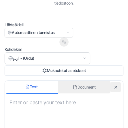
tiedostoon.
Lähteäkieli
Automaattinen tunnistus
Kohdekieli
اردو - (Urdu)
Mukautetut asetukset
Käännöstyyli
Text
Document
Ei määritelty
Säilytä alkuperäinen muotoilu
Murre