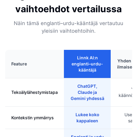
vaihtoehdot vertailussa
Näin tämä englanti–urdu-kääntäjä vertautuu
yleisiin vaihtoehtoihin.
Linnk AI:n
Yhden mo
Feature
englanti–urdu-
ilmaiset 
kääntäjä
ChatGPT,
Yk
Tekoälylähestymistapa
Claude ja
käännösm
Gemini yhdessä
Lukee koko
Usein
Kontekstin ymmärrys
kappaleen
sana
Englanti ja urdu