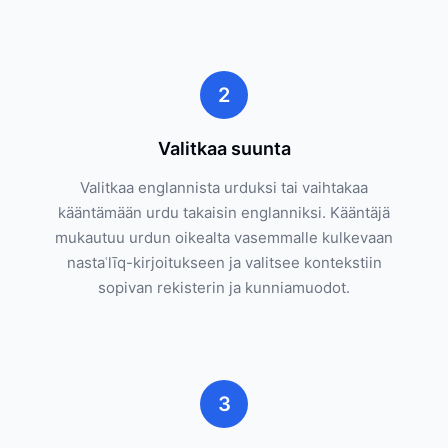
2
Valitkaa suunta
Valitkaa englannista urduksi tai vaihtakaa
kääntämään urdu takaisin englanniksi. Kääntäjä
mukautuu urdun oikealta vasemmalle kulkevaan
nastaʿlīq-kirjoitukseen ja valitsee kontekstiin
sopivan rekisterin ja kunniamuodot.
3