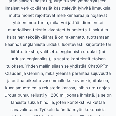
arabialaisen (nastaʿlīq) kirjoituksen ymmärrykseen.
Ilmaiset verkkokääntäjät käsittelevät lyhyitä ilmauksia,
mutta monet rajoittavat merkkimäärää ja nojaavat
yhteen moottoriin, mikä voi jättää idiomien tai
muodollisen tekstin vivahteet huomiotta. Linnk AI:n
kaltainen tekoälykääntäjä on rakennettu tuottamaan
käännös englannista urduksi luontevasti: kirjoitatte tai
liitätte tekstin, valitsette englannista urduksi (tai
urdusta englanniksi), ja saatte kontekstitietoisen
tuloksen. Yhden mallin sijaan se yhdistää ChatGPT:n,
Clauden ja Geminin, mikä yleensä parantaa sujuvuutta
ja auttaa oikealta vasemmalle kulkevan kirjoituksen,
kunniamuotojen ja rekisterin kanssa, joihin urdu nojaa.
Urdua puhuu reilusti yli 200 miljoonaa ihmistä, ja se on
läheistä sukua hindille, joten konteksti vaikuttaa
sanavalintaan. Työkalu kääntää myös kokonaisia