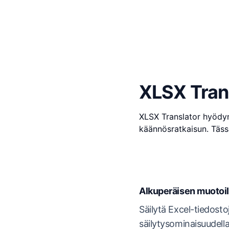
XLSX Tran
XLSX Translator hyödyn
käännösratkaisun. Täss
Alkuperäisen muotoil
Säilytä Excel-tiedost
säilytysominaisuudella. 