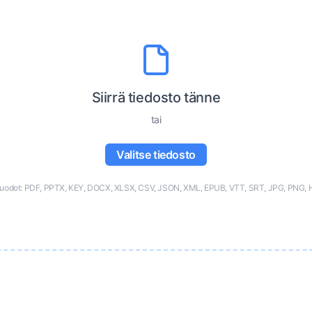
Siirrä tiedosto tänne
tai
Valitse tiedosto
muodot: PDF, PPTX, KEY, DOCX, XLSX, CSV, JSON, XML, EPUB, VTT, SRT, JPG, PNG, 