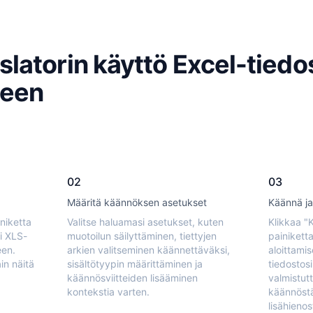
latorin käyttö Excel-tiedo
seen
02
03
Määritä käännöksen asetukset
Käännä ja
iniketta
Valitse haluamasi asetukset, kuten
Klikkaa "
i XLS-
muotoilun säilyttäminen, tiettyjen
painikett
een.
arkien valitseminen käännettäväksi,
aloittami
n näitä
sisältötyypin määrittäminen ja
tiedostosi
käännösviitteiden lisääminen
valmistut
kontekstia varten.
käännöstä
lisähieno