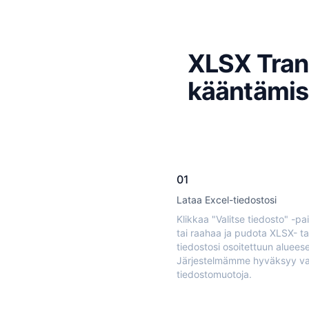
XLSX Trans
kääntämi
01
Lataa Excel-tiedostosi
Klikkaa "Valitse tiedosto" -pa
tai raahaa ja pudota XLSX- ta
tiedostosi osoitettuun aluees
Järjestelmämme hyväksyy vai
tiedostomuotoja.