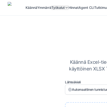
Käännä
Ymmärrä
Työkalut
Hinnat
Agent CLI
Tutkimu
Käännä Excel-tied
käyttöinen XLSX Tr
Lähteäkieli
Automaattinen tunnistu