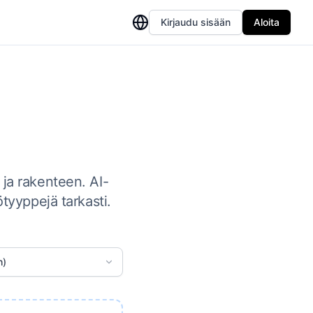
Kirjaudu sisään
Aloita
 ja rakenteen. AI-
ötyyppejä tarkasti.
h)