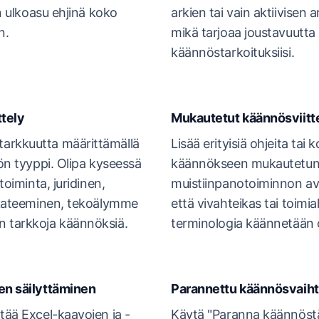
en ulkoasu ehjinä koko
arkien tai vain aktiivisen
n.
mikä tarjoaa joustavuutta 
käännöstarkoituksiisi.
ttely
Mukautetut käännösviitt
arkkuutta määrittämällä
Lisää erityisiä ohjeita tai 
lön tyyppi. Olipa kyseessä
käännökseen mukautetu
etoiminta, juridinen,
muistiinpanotoiminnon av
 akateeminen, tekoälymme
että vivahteikas tai toimi
n tarkkoja käännöksiä.
terminologia käännetään o
den säilyttäminen
Parannettu käännösvaih
tää Excel-kaavojen ja -
Käytä "Paranna käännöstä