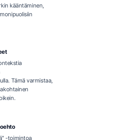
 arkin kääntäminen,
monipuolisiin
eet
kontekstia
n
ulla. Tämä varmistaa,
alakohtainen
ikein.
toehto
" -toimintoa