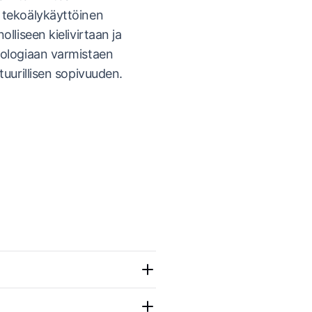
 tekoälykäyttöinen
lliseen kielivirtaan ja
nologiaan varmistaen
tuurillisen sopivuuden.