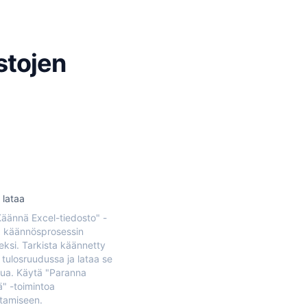
stojen
 lataa
Käännä Excel-tiedosto" -
a käännösprosessin
seksi. Tarkista käännetty
 tulosruudussa ja lataa se
tua. Käytä "Paranna
" -toimintoa
stamiseen.