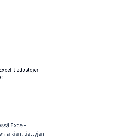
Excel-tiedostojen
a:
essä Excel-
en arkien, tiettyjen