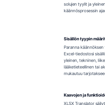
solujen tyylit ja ylein
käännösprosessin aja
Sisällön tyypin määri
Paranna käännöksen t
Excel-tiedostosi sisäl
yleinen, tekninen, liik
lääketieteellinen tai
mukautuu tarjotaksee
Kaavojen ja funktioi
XLSX Translator säilyt