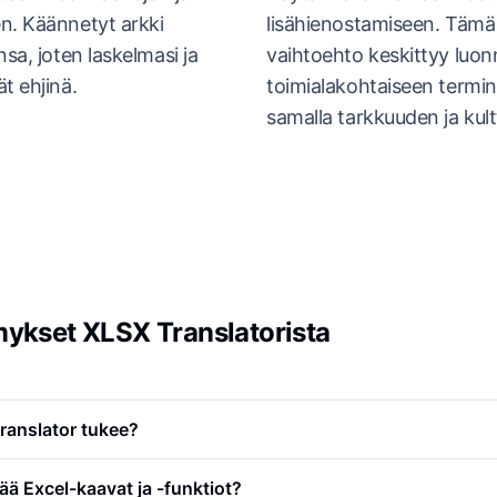
n. Käännetyt arkki
lisähienostamiseen. Tämä
nsa, joten laskelmasi ja
vaihtoehto keskittyy luonno
t ehjinä.
toimialakohtaiseen termi
samalla tarkkuuden ja kult
mykset XLSX Translatorista
ranslator tukee?
ää Excel-kaavat ja -funktiot?