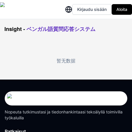
Kirjaudu sisään
Aloita
Insight
-
ベンガル語質問応答システム
暂无数据
Nopeuta tutkimustasi ja tiedonhankintaasi tekoälyllä toimivilla
työkaluilla
Ratkaisut