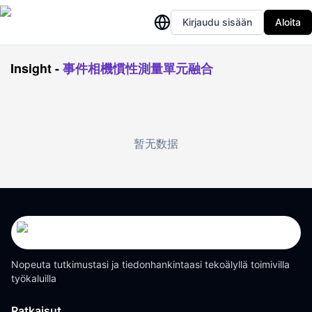
Kirjaudu sisään
Aloita
Insight
-
事件相機慣性測量單元融合
暂无数据
Nopeuta tutkimustasi ja tiedonhankintaasi tekoälyllä toimivilla
työkaluilla
Ratkaisut