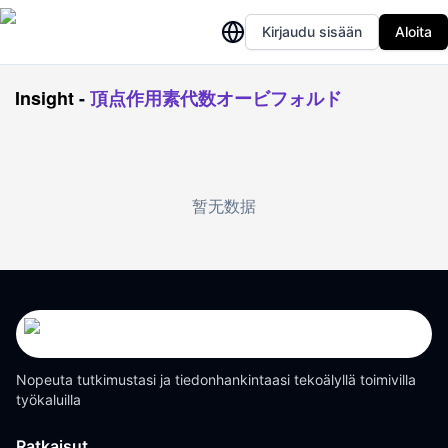
Kirjaudu sisään
Aloita
Insight
-
頂点作用素代数オービフォルド
暂无数据
Nopeuta tutkimustasi ja tiedonhankintaasi tekoälyllä toimivilla
työkaluilla
Ratkaisut