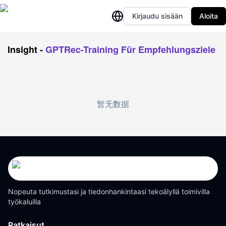
Kirjaudu sisään
Aloita
Insight
-
GPTRec-Training Für Empfehlungsziele
暂无数据
Nopeuta tutkimustasi ja tiedonhankintaasi tekoälyllä toimivilla
työkaluilla
Ratkaisut