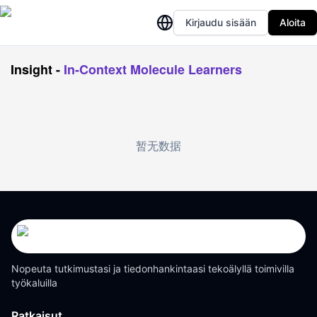
Kirjaudu sisään
Aloita
Insight
-
In-Context Molecule Learners
暂无数据
Nopeuta tutkimustasi ja tiedonhankintaasi tekoälyllä toimivilla
työkaluilla
Ratkaisut