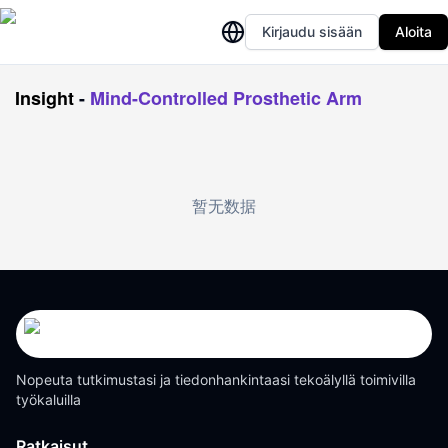
Kirjaudu sisään
Aloita
Insight
-
Mind-Controlled Prosthetic Arm
暂无数据
Nopeuta tutkimustasi ja tiedonhankintaasi tekoälyllä toimivilla
työkaluilla
Ratkaisut