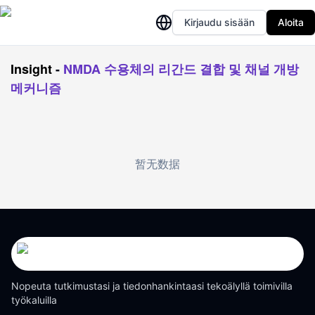
Kirjaudu sisään
Aloita
Insight
-
NMDA 수용체의 리간드 결합 및 채널 개방
메커니즘
暂无数据
Nopeuta tutkimustasi ja tiedonhankintaasi tekoälyllä toimivilla
työkaluilla