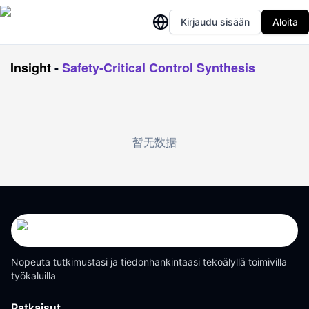
Kirjaudu sisään
Aloita
Insight
-
Safety-Critical Control Synthesis
暂无数据
Nopeuta tutkimustasi ja tiedonhankintaasi tekoälyllä toimivilla
työkaluilla
Ratkaisut