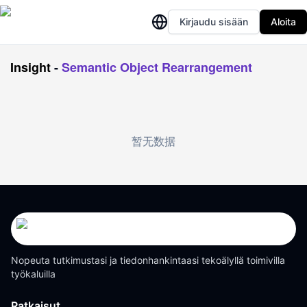
Kirjaudu sisään
Aloita
Insight
-
Semantic Object Rearrangement
暂无数据
Nopeuta tutkimustasi ja tiedonhankintaasi tekoälyllä toimivilla
työkaluilla
Ratkaisut